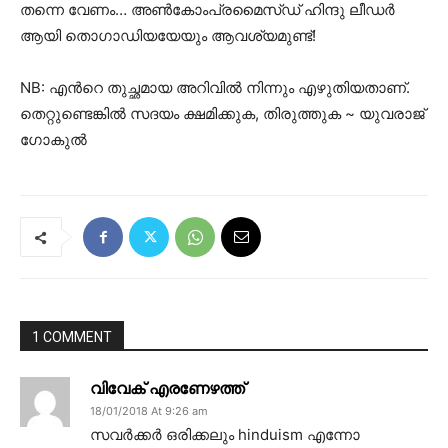
തന്നെ വേണം… അണ്‍കോംപ്രമൈസ്ഡ് ഹിന്ദു ലീഡര്‍
ആയി തൊഗാഡിയയേയും ആവശ്യമുണ്ട്!
NB: എന്‍റെ തുച്ഛമായ അറിവില്‍ നിന്നും എഴുതിയതാണ്.
തെറ്റുണ്ടെങ്കില്‍ സദയം ക്ഷമിക്കുക, തിരുത്തുക ~ യുവരാജ്
ഗോകുൽ
1 COMMENT
വിവേക് എരണേഴത്ത്
18/01/2018 At 9:26 am
സവർക്കർ ഒരിക്കലും hinduism എന്നോ