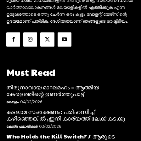
മുഖ്യ ധാരാ മാധ്യമങ്ങളിൽ നിന്നും വേറിട്ട്, സത്യസന്ധമായ
വാർത്താവലോകനങ്ങൾ മലയാളികളിൽ എത്തിക്കുക എന്ന
ഉദ്ദേശത്തോടെ ഒത്തു ചേർന്ന ഒരു കൂട്ടം വോളന്റിയേഴ്‌സിന്റെ
ഉദ്യമമാണ് പത്രിക. ദേശീയതയാണ് ഞങ്ങളുടെ രാഷ്ട്രീയം.
Must Read
തിരുനാവായ മാഘമഹം – ആത്മീയ
കേരളത്തിന്റെ ഉണർത്തുപാട്ട്
കേരളം
04/02/2026
കടലാമ സംരക്ഷണം: പരിഹസിച്ച്
കഴിഞ്ഞെങ്കിൽ ,ഇനി കാര്യത്തിലേക്ക് കടക്കു
കേന്ദ്ര പദ്ധതികൾ
03/02/2026
Who Holds the Kill Switch? / ആരുടെ