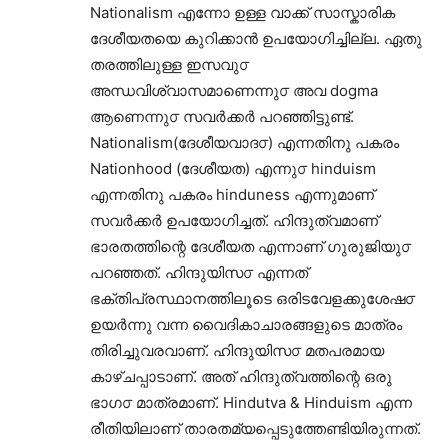
Nationalism എന്നോ ഉള്ള വാക്ക് സാസ്കാരിക
ദേശീയതയെ കുറിക്കാൻ ഉപയോഗിച്ചില്ല. ഏതു
തരത്തിലുള്ള ഇസവു൦
അന്ധവിശ്വാസമാണെന്നു൦ അവ dogma
ആണെന്നു൦ സവർക്കർ പറഞ്ഞിട്ടുണ്ട്.
Nationalism(ദേശീയവാദ൦) എന്നതിനു പകരം
Nationhood (ദേശീയത) എന്നു൦ hinduism
എന്നതിനു പകരം hinduness എന്നുമാണ്
സവർക്കർ ഉപയോഗിച്ചത്. ഹിന്ദുത്വമാണ്
ഭാരതത്തിന്റെ ദേശീയത എന്നാണ് ഗുരുജിയു൦
പറഞ്ഞത്. ഹിന്ദുയിസ൦ എന്നത്
ഭക്തിപ്രസ്ഥാനത്തിലൂടെ ഒരിടവേളക്കുശേഷ൦
ഉയർന്നു വന്ന വൈദികാചാരങ്ങളുടെ മാത്രം
തിരിച്ചുവരവാണ്. ഹിന്ദുയിസ൦ മതപരമായ
കാഴ്ചപ്പാടാണ്. അത് ഹിന്ദുത്വത്തിന്റെ ഒരു
ഭാഗ൦ മാത്രമാണ്. Hindutva & Hinduism എന്ന
രീതിയിലാണ് താരതമ്യപ്പെടുത്തേണ്ടിയിരുന്നത്.