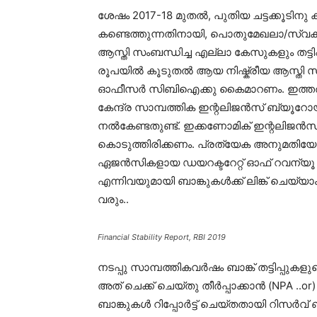
ശേഷം 2017-18 മുതൽ, പുതിയ ചട്ടക്കൂടിനു 
കണ്ടെത്തുന്നതിനായി, പൊതുമേഖലാ/സ്വകാ
ആസ്തി സംബന്ധിച്ച എല്ലാ കേസുകളും തട്ടിപ്പി
രൂപയിൽ കൂടുതൽ ആയ നിഷ്ക്രീയ ആസ്തി സംബ
ഓഫീസർ സിബിഐക്കു കൈമാറണം. ഇത്തരത്തിൽ 
കേന്ദ്ര സാമ്പത്തിക ഇന്റലിജൻസ് ബ്യൂറോയക്കു
നൽകേണ്ടതുണ്ട്. ഇക്കണോമിക് ഇന്റലിജൻസ്
കൊടുത്തിരിക്കണം. പ്രത്യേക അനുമതിയോ
ഏജൻസികളായ ഡയറക്ടറേറ്റ് ഓഫ് റവന്യൂ ഇന
എന്നിവയുമായി ബാങ്കുകൾക്ക് ലിങ്ക് ചെയ്യാം
വരും..
Financial Stability Report, RBI 2019
നടപ്പു സാമ്പത്തികവർഷം ബാങ്ക് തട്ടിപ്പുക
അത് ചെക്ക് ചെയ്തു തീർപ്പാക്കാൻ (NPA ..or
ബാങ്കുകൾ റിപ്പോർട്ട് ചെയ്തതായി റിസർവ് 