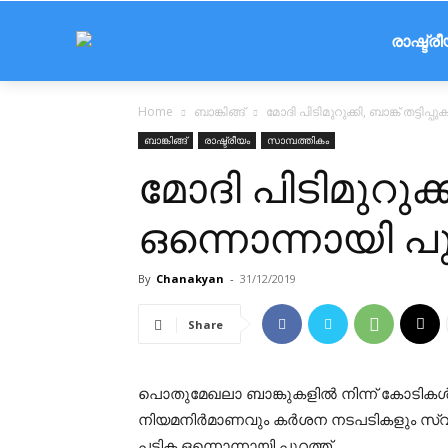
രാഷ്ട്ര
Home
ബാങ്കിങ്ങ്
മോദി പിടിമുറുക്കി, ബാങ്ക് തട്ടിപ്
ബാങ്കിങ്ങ്
രാഷ്ട്രീയം
സാമ്പത്തികം
മോദി പിടിമുറുക്കി,
ഒന്നൊന്നായി പു
By
Chanakyan
-
31/12/2019
Share
പൊതുമേഖലാ ബാങ്കുകളില്‍ നിന്ന് കോടികള്‍ വ
നിയമനിര്‍മാണവും കര്‍ശന നടപടികളും സ്വ
പട്ടിക ഒന്നൊന്നായി പുറത്ത്.