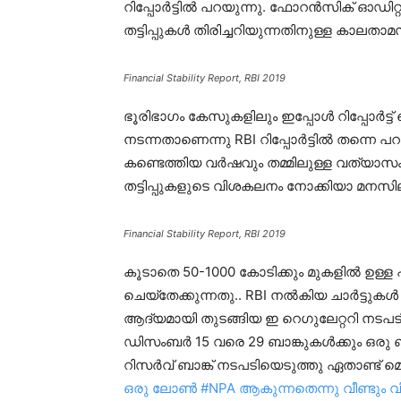
റിപ്പോർട്ടിൽ പറയുന്നു. ഫോറൻസിക് ഓഡിറ
തട്ടിപ്പുകൾ തിരിച്ചറിയുന്നതിനുള്ള കാലത
Financial Stability Report, RBI 2019
ഭൂരിഭാഗം കേസുകളിലും ഇപ്പോൾ റിപ്പോർട്ട് 
നടന്നതാണെന്നു RBI റിപ്പോർട്ടിൽ തന്നെ പറ
കണ്ടെത്തിയ വർഷവും തമ്മിലുള്ള വത്യാസ
തട്ടിപ്പുകളുടെ വിശകലനം നോക്കിയാ മനസില
Financial Stability Report, RBI 2019
കൂടാതെ 50-1000 കോടിക്കും മുകളിൽ ഉള്ള പ
ചെയ്തേക്കുന്നതു.. RBI നൽകിയ ചാർട്ടുക
ആദ്യമായി തുടങ്ങിയ ഇ റെഗുലേറ്ററി നട
ഡിസംബർ 15 വരെ 29 ബാങ്കുകൾക്കും ഒരു ബ
റിസർവ് ബാങ്ക് നടപടിയെടുത്തു ഏതാണ്ട് മൊ
ഒരു ലോൺ #NPA ആകുന്നതെന്നു വീണ്ടും വിശ