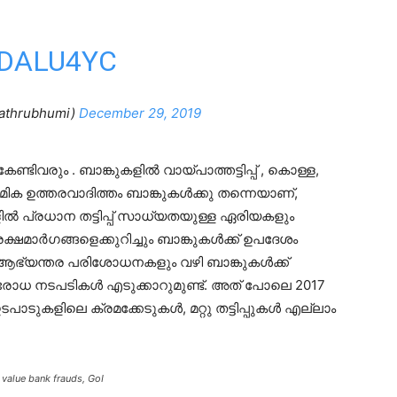
CDALU4YC
athrubhumi)
December 29, 2019
േണ്ടിവരും . ബാങ്കുകളിൽ വായ്പാത്തട്ടിപ്പ് , കൊള്ള,
മിക ഉത്തരവാദിത്തം ബാങ്കുകൾക്കു തന്നെയാണ്,
 പ്രധാന തട്ടിപ്പ് സാധ്യതയുള്ള ഏരിയകളും
്ഷമാർഗങ്ങളെക്കുറിച്ചും ബാങ്കുകൾക്ക് ഉപദേശം
 ആഭ്യന്തര പരിശോധനകളും വഴി ബാങ്കുകൾക്ക്
ോധ നടപടികൾ എടുക്കാറുമുണ്ട്. അത് പോലെ 2017
പാടുകളിലെ ക്രമക്കേടുകൾ, മറ്റു തട്ടിപ്പുകൾ എല്ലാം
 value bank frauds, GoI