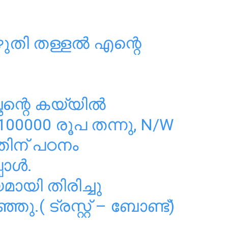
എഴുതി തള്ളൽ എന്റെ
്ഛന്റെ കയ്യിൽ
 100000 രൂപ തന്നു, N/W
തിന് പഠനം
പോൾ.
മായി തിരിച്ചു
ു.( ട്രസ്റ്റ് – ബോണ്ട്)