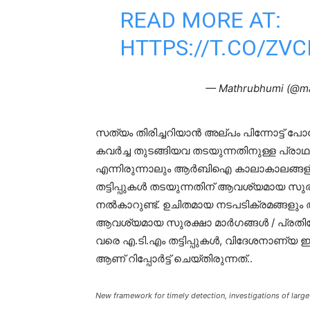
READ MORE AT:
HTTPS://T.CO/ZV
— Mathrubhumi (@m
സത്യം തിരിച്ചറിയാന്‍ അല്പം പിന്നോട്ട് പോക
കവർച്ച തുടങ്ങിയവ തടയുന്നതിനുള്ള പ്രാഥ
എന്നിരുന്നാലും ആർബി‌ഐ കാലാകാലങ്ങളിൽ
തട്ടിപ്പുകൾ തടയുന്നതിന് ആവശ്യമായ സുരക
നൽകാറുണ്ട്. ഉചിതമായ നടപടിക്രമങ്ങളും
ആവശ്യമായ സുരക്ഷാ മാർഗങ്ങൾ / പ്രതിര
വരെ എ.ടി.എം തട്ടിപ്പുകൾ, വിദേശനാണ്യ ഇട
ആണ് റിപ്പോർട്ട് ചെയ്തിരുന്നത്..
New framework for timely detection, investigations of large