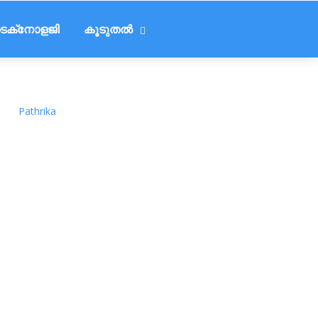
െക്‌നോളജി
കൂടുതൽ
Pathrika