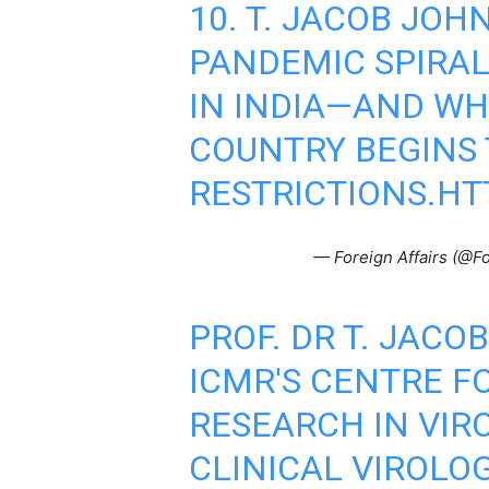
10. T. JACOB JOH
PANDEMIC SPIRAL
IN INDIA—AND WH
COUNTRY BEGINS 
RESTRICTIONS.
HT
— Foreign Affairs (@Fo
PROF. DR T. JACO
ICMR'S CENTRE F
RESEARCH IN VIRO
CLINICAL VIROLO