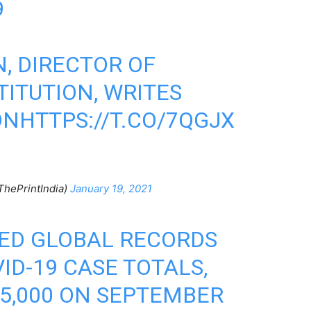
9
N
, DIRECTOR OF
TITUTION, WRITES
ON
HTTPS://T.CO/7QGJX
ThePrintIndia)
January 19, 2021
HED GLOBAL RECORDS
ID-19 CASE TOTALS,
5,000 ON SEPTEMBER