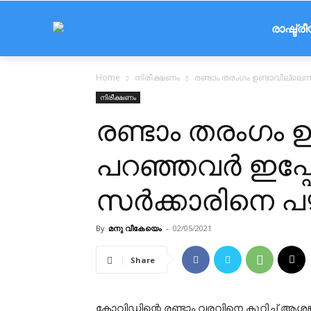
രാഷ്ട്ര
Home
നിരീക്ഷണം
രണ്ടാം തരംഗം ഉണ്ടാവില്ലെന്ന്
നിരീക്ഷണം
രണ്ടാം തരംഗം ഉ
പറഞ്ഞവര്‍ ഇപ്പോ
സര്‍ക്കാരിനെ പഴ
By
മനു വീകേയെം
-
02/05/2021
Share
കോവിഡിന്റെ രണ്ടാം വരവിനെ കുറിച്ച് ആശങ്