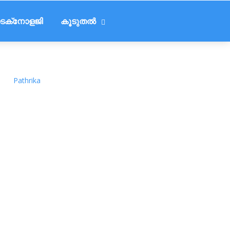
െക്‌നോളജി
കൂടുതൽ
Pathrika