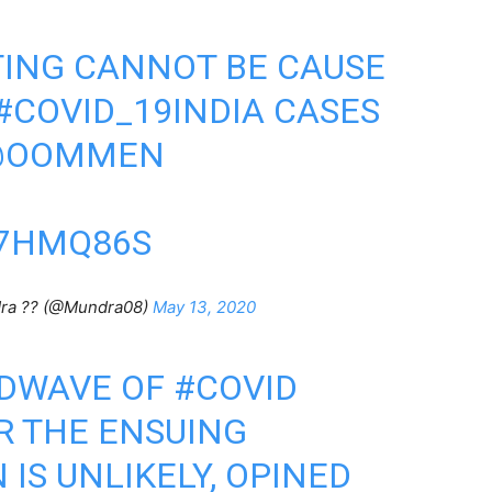
TING CANNOT BE CAUSE
#COVID_19INDIA
CASES
@OOMMEN
E7HMQ86S
dra ?? (@Mundra08)
May 13, 2020
DWAVE
OF
#COVID
R THE ENSUING
N
IS UNLIKELY, OPINED