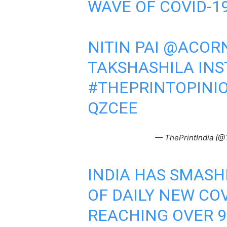
WAVE OF COVID-1
NITIN PAI
@ACOR
TAKSHASHILA INS
#THEPRINTOPINI
QZCEE
— ThePrintIndia (@
INDIA HAS SMAS
OF DAILY NEW COV
REACHING OVER 9