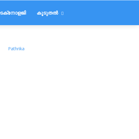
െക്‌നോളജി
കൂടുതൽ
Pathrika