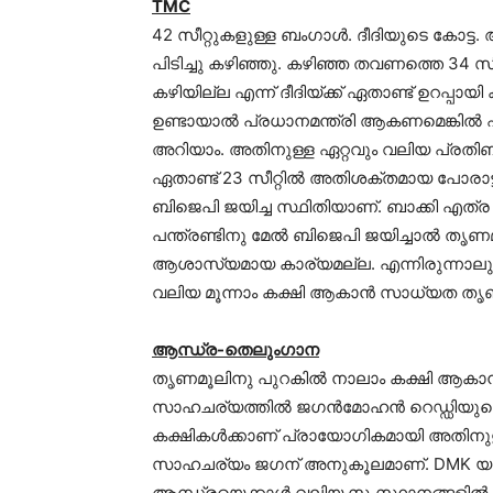
TMC
42 സീറ്റുകളുള്ള ബംഗാള്‍. ദീദിയുടെ കോട്
പിടിച്ചു കഴിഞ്ഞു. കഴിഞ്ഞ തവണത്തെ 34 സീറ
കഴിയില്ല എന്ന് ദീദിയ്ക്ക് ഏതാണ്ട് ഉറപ്പായ
ഉണ്ടായാല്‍ പ്രധാനമന്ത്രി ആകണമെങ്കിൽ ഏ
അറിയാം. അതിനുള്ള ഏറ്റവും വലിയ പ്രതിബ
ഏതാണ്ട് 23 സീറ്റില്‍ അതിശക്തമായ പോരാട്
ബിജെപി ജയിച്ച സ്ഥിതിയാണ്. ബാക്കി എത്ര
പന്ത്രണ്ടിനു മേല്‍ ബിജെപി ജയിച്ചാല്‍ ത
ആശാസ്യമായ കാര്യമല്ല. എന്നിരുന്നാലും 
വലിയ മൂന്നാം കക്ഷി ആകാന്‍ സാധ്യത തൃ
ആന്ധ്ര-തെലുംഗാന
തൃണമൂലിനു പുറകില്‍ നാലാം കക്ഷി ആകാന്‍
സാഹചര്യത്തില്‍ ജഗന്‍മോഹന്‍ റെഡ്ഡിയുട
കക്ഷികള്‍ക്കാണ് പ്രായോഗികമായി അതിനുള്
സാഹചര്യം ജഗന് അനുകൂലമാണ്. DMK യും S
ആന്ധ്രയെക്കാള്‍ വലിയ സംസ്ഥാനങ്ങളില്‍ മ