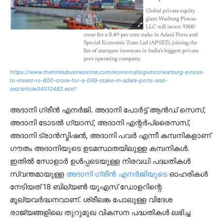
https://www.thehindubusinessline.com/economy/logistics/warburg-pincus-
to-invest-rs-800-crore-for-a-049-stake-in-adani-ports-and-
sez/article34012482.ece?
അദാനി ഗ്രീന്‍ എനര്‍ജി. അദാനി പോര്‍ട്ട് ആന്‍ഡ് സെസ്,
അദാനി ടോടല്‍ ഗ്യാസ്, അദാനി എന്റര്‍പ്രൈസസ്,
അദാനി ട്രാന്‍സ്മിഷന്‍, അദാനി പവര്‍ എന്നീ കമ്പനികളാണ്
ഗൗതം അദാനിയുടെ ഉടമസ്ഥതയിലുള്ള കമ്പനികള്‍.
ഇതില്‍ സോളാര്‍ ഉള്‍പ്പടെയുള്ള നിരവധി പദ്ധതികള്‍
സ്വന്തമായുള്ള
അദാനി ഗ്രീന്‍ എനര്‍ജിയുടെ
ഓഹരികള്‍
നേടിയത് 18 ബില്യണ്‍ യുഎസ് ഡോളറിന്റെ
മൂല്യവര്‍ദ്ധനവാണ്. ശ്രീലങ്ക പോലുള്ള വിദേശ
രാജ്യങ്ങളിലെ തുറുമുഖ വികസന പദ്ധതികള്‍ ലഭിച്ച