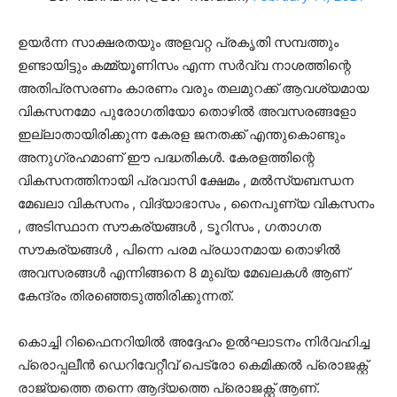
ഉയർന്ന സാക്ഷരതയും അളവറ്റ പ്രകൃതി സമ്പത്തും
ഉണ്ടായിട്ടും കമ്മ്യൂണിസം എന്ന സർവ്വ നാശത്തിന്റെ
അതിപ്രസരണം കാരണം വരും തലമുറക്ക് ആവശ്യമായ
വികസനമോ പുരോഗതിയോ തൊഴിൽ അവസരങ്ങളോ
ഇല്ലാതായിരിക്കുന്ന കേരള ജനതക്ക് എന്തുകൊണ്ടും
അനുഗ്രഹമാണ് ഈ പദ്ധതികൾ. കേരളത്തിന്റെ
വികസനത്തിനായി പ്രവാസി ക്ഷേമം , മൽസ്യബന്ധന
മേഖലാ വികസനം , വിദ്യാഭാസം , നൈപുണ്യ വികസനം
, അടിസ്ഥാന സൗകര്യങ്ങൾ , ടൂറിസം , ഗതാഗത
സൗകര്യങ്ങൾ , പിന്നെ പരമ പ്രധാനമായ തൊഴിൽ
അവസരങ്ങൾ എന്നിങ്ങനെ 8 മുഖ്യ മേഖലകൾ ആണ്
കേന്ദ്രം തിരഞ്ഞെടുത്തിരിക്കുന്നത്.
കൊച്ചി റിഫൈനറിയിൽ അദ്ദേഹം ഉൽഘാടനം നിർവഹിച്ച
പ്രൊപ്പലീൻ ഡെറിവേറ്റീവ്‌ പെട്രോ കെമിക്കൽ പ്രൊജക്റ്റ്
രാജ്യത്തെ തന്നെ ആദ്യത്തെ പ്രൊജക്റ്റ്‌ ആണ്.