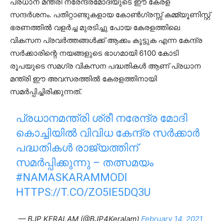
പ്രധാന മന്ത്രി നരേന്ദ്രമോദിയുടെ ഈ കേരള
സന്ദർശനം. പതിറ്റാണ്ടുകളായ കോൺഗ്രസ്സ് കമ്മ്യൂണിസ്റ്റ്‌
ഭരണത്തിൽ വളർച്ച മുരടിച്ചു പോയ കേരളത്തിലെ
വികസന പ്രവർത്തങ്ങൾക്ക് ആക്കം കൂട്ടുക എന്ന കേന്ദ്ര
സർക്കാരിന്റെ നയങ്ങളുടെ ഭാഗമായി 6100 കോടി
രൂപയുടെ സമഗ്ര വികസന പദ്ധതികൾ ആണ് പ്രധാന
മന്ത്രി ഈ അവസരത്തിൽ കേരളത്തിനായി
സമർപ്പിച്ചിരിക്കുന്നത്.
പ്രധാനമന്ത്രി ശ്രീ നരേന്ദ്ര മോദി
കൊച്ചിയിൽ വിവിധ കേന്ദ്ര സർക്കാർ
പദ്ധതികൾ രാജ്യത്തിന്
സമർപ്പിക്കുന്നു – തത്സമയം
#NAMASKARAMMODI
HTTPS://T.CO/ZO5IE5DQ3U
— BJP KERALAM (@BJP4Keralam)
February 14, 2021