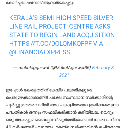
കോർപ്പറേഷനോട് ആവശ്യപ്പെട്ടു.
KERALA’S SEMI-HIGH SPEED SILVER
LINE RAIL PROJECT: CENTRE ASKS
STATE TO BEGIN LAND ACQUISITION
HTTPS://T.CO/DOLQMKQFPF
VIA
@FINANCIALXPRESS
— mukulaggarwal (@MukulAgarwal66)
February 8,
2021
ഇപ്പോൾ കേരളത്തിന് കേന്ദ്ര പദ്ധതികളുടെ
പെരുമഴക്കാലമാണ്!!! പക്ഷേ സംസ്ഥാന സർക്കാരിന്റെ
പൂർണ്ണ ഉത്തരവാദിത്വമോ പങ്കാളിത്തമോ ഇല്ലാതെ ഈ
പദ്ധതികൾ ഒന്നും സഫലീകരിക്കാൻ കഴിയില്ല. വെറും
ഒരു ആലപ്പുഴ ബൈപ്പാസ് പൂർത്തിയാക്കാൻ കേരളം നീണ്ട
40 വർഷങ്ങൾ എടുത്തു. കേന്ദ്ര സർക്കാരിന്റെ ഉചിതമായ