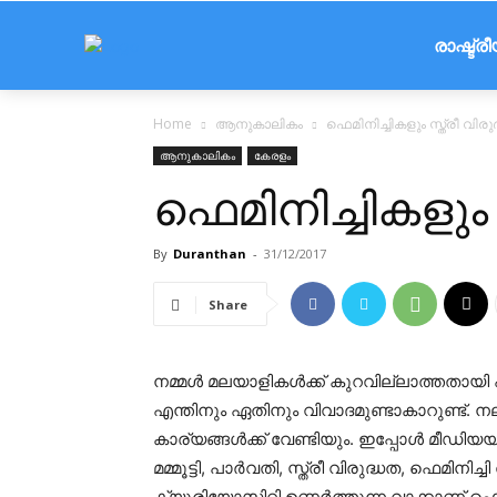
രാഷ്ട്ര
Home
ആനുകാലികം
ഫെമിനിച്ചികളും സ്ത്രീ വിര
ആനുകാലികം
കേരളം
ഫെമിനിച്ചികളും 
By
Duranthan
-
31/12/2017
Share
നമ്മൾ മലയാളികൾക്ക് കുറവില്ലാത്തതായി എ
എന്തിനും ഏതിനും വിവാദമുണ്ടാകാറുണ്ട്.
കാര്യങ്ങൾക്ക് വേണ്ടിയും. ഇപ്പോൾ മീഡിയ
മമ്മൂട്ടി, പാർവതി, സ്ത്രീ വിരുദ്ധത, ഫെമി
ക്യൂരിയോസിറ്റി ഉണർത്തുന്ന വാക്കാണ് ഫെമി