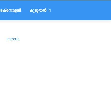
െക്‌നോളജി
കൂടുതൽ
Pathrika