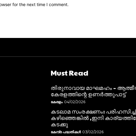
owser for the next time I comment.
Must Read
തിരുനാവായ മാഘമഹം – ആത്മ
കേരളത്തിന്റെ ഉണർത്തുപാട്ട്
കേരളം
04/02/2026
കടലാമ സംരക്ഷണം: പരിഹസിച്ച്
കഴിഞ്ഞെങ്കിൽ ,ഇനി കാര്യത്തിലേ
കടക്കു
കേന്ദ്ര പദ്ധതികൾ
03/02/2026