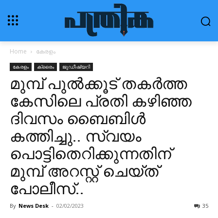
Home
കേരളം
കേരളം
ക്രൈം
ജുഡീഷ്യറി
മുമ്പ് പുൽക്കൂട് തകർത്ത
കേസിലെ പ്രതി കഴിഞ്ഞ
ദിവസം ബൈബിൾ
കത്തിച്ചു.. സ്വയം
പൊട്ടിതെറിക്കുന്നതിന്
മുമ്പ് അറസ്റ്റ് ചെയ്ത്
പോലീസ്..
By
News Desk
-
02/02/2023
35