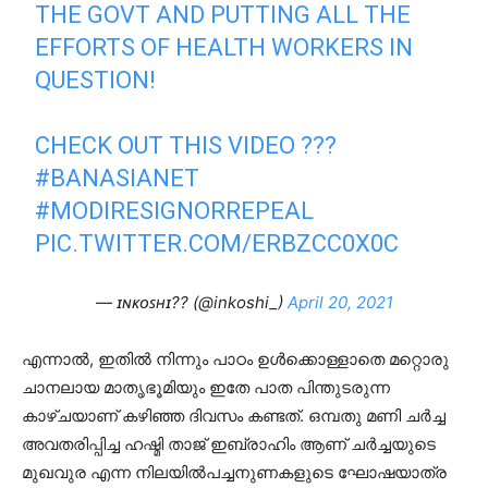
THE GOVT AND PUTTING ALL THE
EFFORTS OF HEALTH WORKERS IN
QUESTION!
CHECK OUT THIS VIDEO ???
#BANASIANET
#MODIRESIGNORREPEAL
PIC.TWITTER.COM/ERBZCC0X0C
— ɪɴᴋᴏꜱʜɪ?? (@inkoshi_)
April 20, 2021
എന്നാല്‍, ഇതില്‍ നിന്നും പാഠം ഉള്‍ക്കൊള്ളാതെ മറ്റൊരു
ചാനലായ മാതൃഭൂമിയും ഇതേ പാത പിന്തുടരുന്ന
കാഴ്ചയാണ് കഴിഞ്ഞ ദിവസം കണ്ടത്. ഒമ്പതു മണി ചര്‍ച്ച
അവതരിപ്പിച്ച ഹഷ്മി താജ് ഇബ്രാഹിം ആണ് ചര്‍ച്ചയുടെ
മുഖവുര എന്ന നിലയില്‍പച്ചനുണകളുടെ ഘോഷയാത്ര