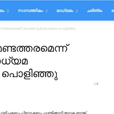
ീയം
സാമ്പത്തികം
മാധ്യമം
ചരിത്രം
ട
ന്ന് ലോകബാങ്ക് ? മാധ്യമ ദുഷ്പ്രചാരണം പൊളിഞ്ഞു
്ടത്തരമെന്ന്
ാധ്യമ
 പൊളിഞ്ഞു
0
ച്ചകളും പിഴവുകളും ചൂണ്ടിക്കാട്ടി ലോക ബാങ്ക്