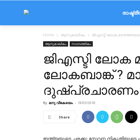
രാഷ്ട്ര
Home
ആനുകാലികം
ജിഎസ്ടി ലോക മണ്ടത്തരമെ
ആനുകാലികം
സാമ്പത്തികം
ജിഎസ്ടി ലോക മണ
ലോകബാങ്ക് ? മ
ദുഷ്പ്രചാരണം
By
മനു വീകേയെം
-
18/03/2018
Share
ഇന്ത്യയുടെ ചരക്കു സേവന നികുതിയുടെ പാളി