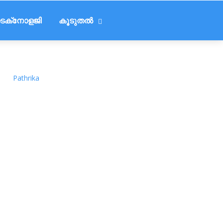
െക്‌നോളജി
കൂടുതൽ
Pathrika