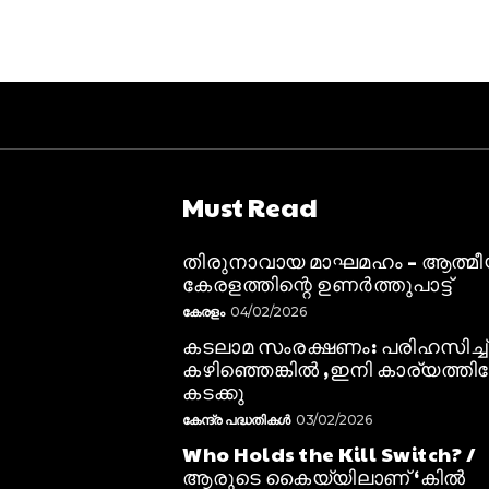
Must Read
തിരുനാവായ മാഘമഹം – ആത്മ
കേരളത്തിന്റെ ഉണർത്തുപാട്ട്
കേരളം
04/02/2026
കടലാമ സംരക്ഷണം: പരിഹസിച്ച്
കഴിഞ്ഞെങ്കിൽ ,ഇനി കാര്യത്തിലേ
കടക്കു
കേന്ദ്ര പദ്ധതികൾ
03/02/2026
Who Holds the Kill Switch? /
ആരുടെ കൈയ്യിലാണ് ‘കിൽ