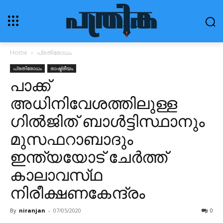
Home
പ്രതിരോധം
പ്രതിരോധം
രാഷ്ട്രീയം
പാക്ക്
അധിനിവേശത്തിലുള്ള
ഗിൽജിത് ബാൾട്ടിസ്ഥാനും
മുസഫറാബാദും
ഇന്ത്യയോട് ചേർത്ത്
കാലാവസ്‌ഥ
നിരീക്ഷണകേന്ദ്രം
By
niranjan
-
07/05/2020
0