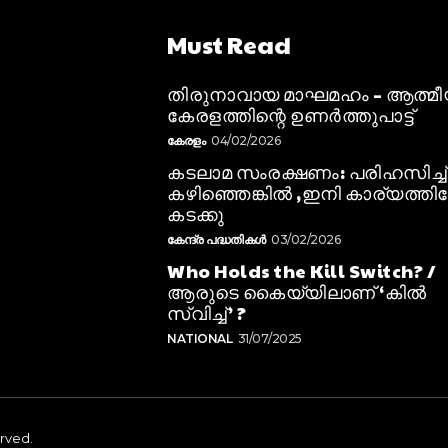
Must Read
തിരുനാവായ മാഘമഹം – ആത്മ
കേരളത്തിന്റെ ഉണർത്തുപാട്ട്
കേരളം
04/02/2026
കടലാമ സംരക്ഷണം: പരിഹസിച്ച്
കഴിഞ്ഞെങ്കിൽ ,ഇനി കാര്യത്തിലേ
കടക്കു
കേന്ദ്ര പദ്ധതികൾ
03/02/2026
Who Holds the Kill Switch? /
ആരുടെ കൈയ്യിലാണ് ‘കിൽ
സ്വിച്ച്’ ?
NATIONAL
31/07/2025
erved.