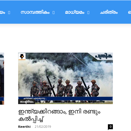
ീയം
സാമ്പത്തികം
മാധ്യമം
ചരിത്രം
ട
രാഷ്ട്രീയം
ഇന്ത്യക്കിറങ്ങാം, ഇനി രണ്ടും
കല്‍പ്പിച്ച്
Keerthi
-
21/02/2019
0