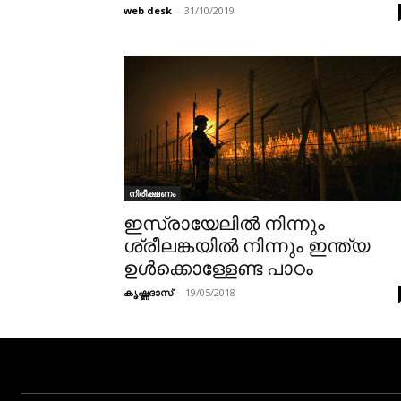
web desk
-
31/10/2019
നിരീക്ഷണം
ഇസ്രായേലിൽ നിന്നും
ശ്രീലങ്കയിൽ നിന്നും ഇന്ത്യ
ഉൾക്കൊള്ളേണ്ട പാഠം
കൃഷ്ണദാസ്
-
19/05/2018