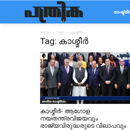
രാഷ്ട്ര
Home
Tags
കാശ്മീർ
Tag: കാശ്മീർ
ദേശീയ രാഷ്ട്രീയം
കാശ്മീര്‍- ആഗോള
നയതന്ത്രവിജയവും
രാജ്യവിരുദ്ധരുടെ വിലാപവും