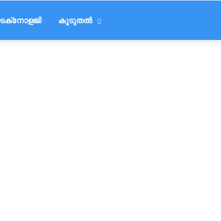
െക്‌നോളജി
കൂടുതൽ