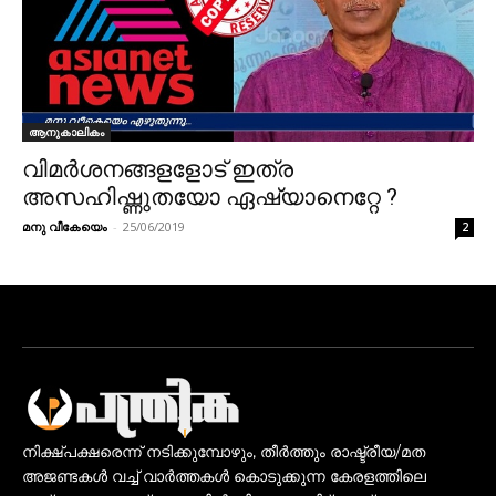
ആനുകാലികം
വിമര്‍ശനങ്ങളളോട്‌ ഇത്ര
അസഹിഷ്ണുതയോ ഏഷ്യാനെറ്റേ ?
മനു വീകേയെം
-
25/06/2019
2
നിക്ഷ്പക്ഷരെന്ന് നടിക്കുമ്പോഴും, തീർത്തും രാഷ്ട്രീയ/മത
അജണ്ടകൾ വച്ച് വാർത്തകൾ കൊടുക്കുന്ന കേരളത്തിലെ