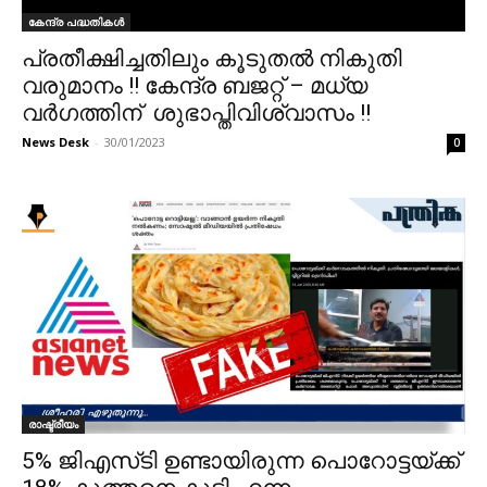
കേന്ദ്ര പദ്ധതികൾ
പ്രതീക്ഷിച്ചതിലും കൂടുതൽ നികുതി
വരുമാനം !! കേന്ദ്ര ബജറ്റ് – മധ്യ
വർഗത്തിന് ശുഭാപ്തിവിശ്വാസം !!
News Desk
-
30/01/2023
0
രാഷ്ട്രീയം
5% ജിഎസ്‌ടി ഉണ്ടായിരുന്ന പൊറോട്ടയ്ക്ക്‌