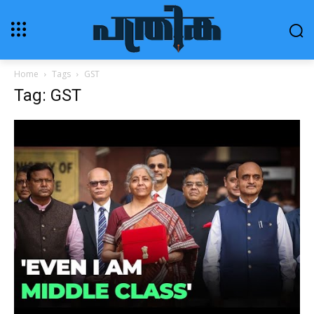
Home
Tags
GST
Tag: GST