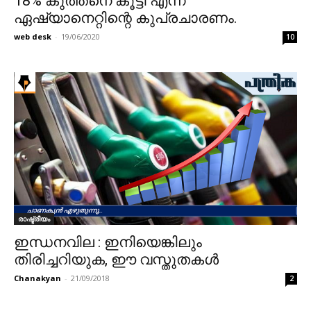
18% കുത്തനെ കൂട്ടി എന്ന
ഏഷ്യാനെറ്റിന്റെ കുപ്രചാരണം.
web desk
-
19/06/2020
10
രാഷ്ട്രീയം
ഇന്ധനവില : ഇനിയെങ്കിലും
തിരിച്ചറിയുക, ഈ വസ്തുതകള്‍
Chanakyan
-
21/09/2018
2