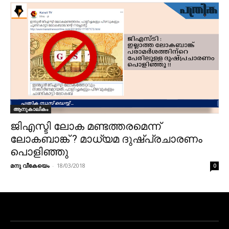
ആനുകാലികം
ജിഎസ്ടി ലോക മണ്ടത്തരമെന്ന്
ലോകബാങ്ക് ? മാധ്യമ ദുഷ്പ്രചാരണം
പൊളിഞ്ഞു
മനു വീകേയെം
-
18/03/2018
0