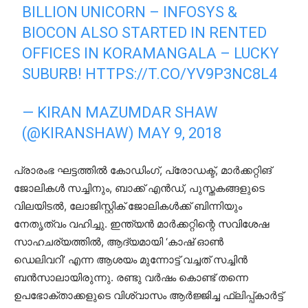
BILLION UNICORN – INFOSYS &
BIOCON ALSO STARTED IN RENTED
OFFICES IN KORAMANGALA – LUCKY
SUBURB!
HTTPS://T.CO/YV9P3NC8L4
— KIRAN MAZUMDAR SHAW
(@KIRANSHAW)
MAY 9, 2018
പ്രാരംഭ ഘട്ടത്തിൽ കോഡിംഗ്, പ്രോഡക്ട്, മാർക്കറ്റിങ്
ജോലികൾ സച്ചിനും, ബാക്ക് എൻഡ്, പുസ്തകങ്ങളുടെ
വിലയിടൽ, ലോജിസ്റ്റിക് ജോലികൾക്ക് ബിന്നിയും
നേതൃത്വം വഹിച്ചു. ഇന്ത്യൻ മാർക്കറ്റിന്റെ സവിശേഷ
സാഹചര്യത്തിൽ, ആദ്യമായി ‘കാഷ് ഓൺ
ഡെലിവറി’ എന്ന ആശയം മുന്നോട്ട് വച്ചത് സച്ചിൻ
ബൻസാലായിരുന്നു. രണ്ടു വർഷം കൊണ്ട് തന്നെ
ഉപഭോക്താക്കളുടെ വിശ്വാസം ആർജ്ജിച്ച ഫ്ലിപ്പ്കാർട്ട്