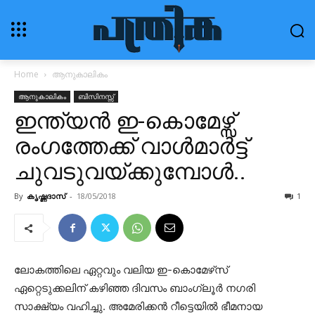
Home
ആനുകാലികം
ആനുകാലികം
ബിസിനസ്സ്
ഇന്ത്യൻ ഇ-കൊമേഴ്സ്
രംഗത്തേക്ക് വാൾമാർട്ട്
ചുവടുവയ്ക്കുമ്പോൾ..
By
കൃഷ്ണദാസ്
-
18/05/2018
1
ലോകത്തിലെ ഏറ്റവും വലിയ ഇ-കൊമേഴ്‌സ്
ഏറ്റെടുക്കലിന് കഴിഞ്ഞ ദിവസം ബാംഗ്ലൂർ നഗരി
സാക്ഷ്യം വഹിച്ചു. അമേരിക്കൻ റീട്ടെയിൽ ഭീമനായ