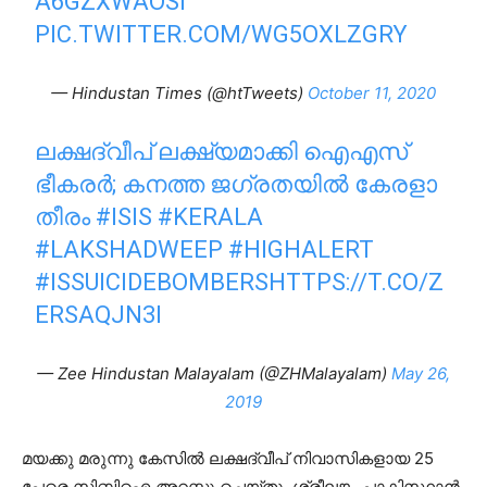
A6GZXWAOSI
PIC.TWITTER.COM/WG5OXLZGRY
— Hindustan Times (@htTweets)
October 11, 2020
ലക്ഷദ്വീപ്‌ ലക്ഷ്യമാക്കി ഐഎസ്‌
ഭീകരര്‍; കനത്ത ജഗ്രതയില്‍ കേരളാ
തീരം
#ISIS
#KERALA
#LAKSHADWEEP
#HIGHALERT
#ISSUICIDEBOMBERS
HTTPS://T.CO/Z
ERSAQJN3I
— Zee Hindustan Malayalam (@ZHMalayalam)
May 26,
2019
മയക്കു മരുന്നു കേസില്‍ ലക്ഷദ്വീപ് നിവാസികളായ 25
പേരെ സിബിഐ അറസ്റ്റു ചെയ്തു. ശ്രീലങ്ക, പാകിസ്ഥാന്‍