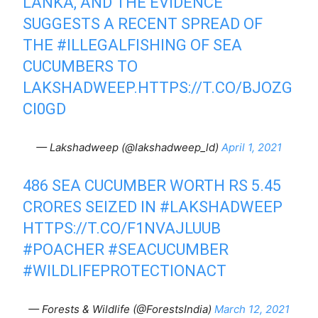
LANKA, AND THE EVIDENCE
SUGGESTS A RECENT SPREAD OF
THE
#ILLEGALFISHING
OF SEA
CUCUMBERS TO
LAKSHADWEEP.
HTTPS://T.CO/BJOZG
CI0GD
— Lakshadweep (@lakshadweep_ld)
April 1, 2021
486 SEA CUCUMBER WORTH RS 5.45
CRORES SEIZED IN
#LAKSHADWEEP
HTTPS://T.CO/F1NVAJLUUB
#POACHER
#SEACUCUMBER
#WILDLIFEPROTECTIONACT
— Forests & Wildlife (@ForestsIndia)
March 12, 2021