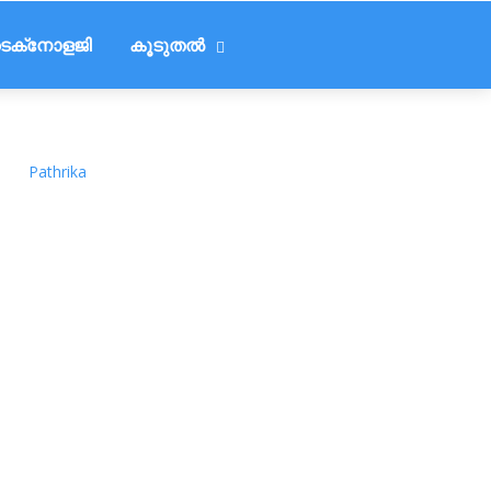
െക്‌നോളജി
കൂടുതൽ
Pathrika