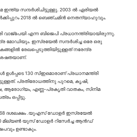
ഇന്ത്യ സന്ദര്‍ശിചിട്ടുള്ളു. 2003 ല്‍ ഏരിയല്‍
ക്കിപ്പുറം 2018 ല്‍ ബെഞ്ചമിന്‍ നെതന്യാഹുവും.
ാരി വാജ്‌പേയി എന്ന ബിജെപി പ്രധാനന്ത്രിയായിരുന്നു.
്ദ്ര മോഡിയും. ഇസ്രയേല്‍ സന്ദര്‍ശിച്ച ഒരേ ഒരു
ങ്ങളില്‍ രേഖപ്പെടുത്തിയിട്ടുള്ളത് നരേന്ദ്ര
ശേഷതയാണ്.
‍ ഉള്‍പ്പടെ 130 സിഇഒമാരാണ് പ്രധാനമന്ത്രി
ുള്ളത്. പ്രതിരോധത്തിനു പുറമെ, കൃഷി,
്ഷ, ആരോഗ്യം, എണ്ണ-പ്രകൃതി വാതകം, സിനിമ
 ഒപ്പിട്ടു.
യി 68 ദശലക്ഷം .യുഎസ് ഡോളര്‍ ഇസ്രയേല്‍
0 മില്യണ്‍ യുസ് ഡോളര്‍ റിസേര്‍ച്ച ആന്‍ഡ്
േപവും ഉണ്ടാകും.