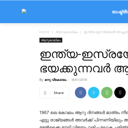
രാഷ്ട്ര
Home
ആനുകാലികം
ഇന്ത്യ-ഇസ്രയേല്‍ അച്ചുത
ആനുകാലികം
ഇന്ത്യ-ഇസ്രയേ
ഭയക്കുന്നവര്‍ 
By
മനു വീകേയെം
-
18/01/2018
Share
1967 ലെ കേവലം ആറു ദിനങ്ങള്‍ മാത്രം നീണ്ട
എട്ടു രാജ്യങ്ങള്‍ അവര്‍ക്ക് പിന്നണിയിലും
മേല്‍ക്കൈ നേടി വിജയം വരിച്ച ലോക ചരിത