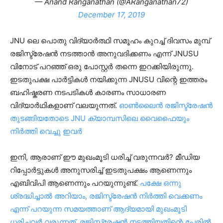
— Anand Ranganathan (@ARanganathan72)
December 17, 2019
JNU ലെ പൊതു വിദ്യാർത്ഥി സമൂഹം കുറച്ച് ദിവസം മുമ്പ്
രജിസ്ട്രേഷൻ നടത്താൻ അനുവദിക്കണം എന്ന് JNUSU
വിനോട് പറഞ്ഞ് ഒരു പോസ്റ്റർ തന്നെ ഇറക്കിയിരുന്നു.
ഇടതുപക്ഷ പാർട്ടികൾ നയിക്കുന്ന JNUSU വിന്റെ ഇത്തരം
ബഹിഷ്കരണ നടപടികൾ കാരണം സാധാരണ
വിദ്യാർഥികളാണ് വലയുന്നത്.
ഓൺലൈൻ രജിസ്ട്രേഷൻ
തുടങ്ങിയതോടെ JNU ക്യാമ്പസിലെ വൈഫൈയും
നിർത്തി വെച്ചു ഇവർ
ഇനി, ആരാണ് ഈ മുഖംമൂടി ധരിച്ച് വരുന്നവർ? മീഡിയ
റിപ്പോർട്ടുകൾ അനുസരിച്ച് ഇടതുപക്ഷം ആണെന്നും
എബിവിപി ആണെന്നും പറയുന്നുണ്ട്.
പക്ഷേ ഒന്നു
ശ്രദ്ധിച്ചാൽ അറിയാം, രജിസ്ട്രേഷൻ നിർത്തി വെക്കണം
എന്ന് പറയുന്ന സമയത്താണ് ആദ്യമായി മുഖംമൂടി
ധരിച്ചവർ വരുന്നത്. രജിസ്ട്രേഷൻ നടത്തിയതിന്റെ പേരിൽ