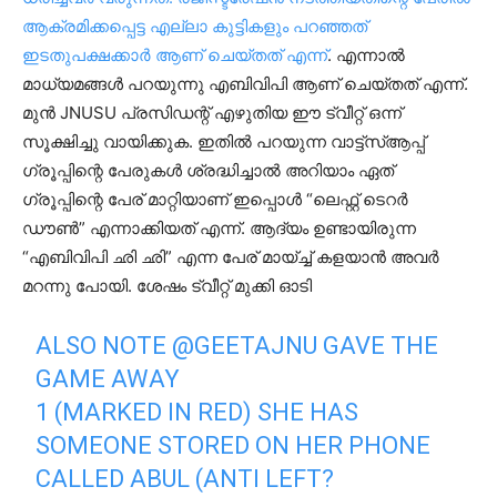
ആക്രമിക്കപ്പെട്ട എല്ലാ കുട്ടികളും പറഞ്ഞത്
ഇടതുപക്ഷക്കാർ ആണ് ചെയ്തത് എന്ന്
. എന്നാൽ
മാധ്യമങ്ങൾ പറയുന്നു എബിവിപി ആണ് ചെയ്തത് എന്ന്.
മുൻ JNUSU പ്രസിഡന്റ് എഴുതിയ ഈ ട്വീറ്റ് ഒന്ന്
സൂക്ഷിച്ചു വായിക്കുക. ഇതിൽ പറയുന്ന വാട്ട്സ്ആപ്പ്
ഗ്രൂപ്പിന്റെ പേരുകൾ ശ്രദ്ധിച്ചാൽ അറിയാം ഏത്
ഗ്രൂപ്പിന്റെ പേര് മാറ്റിയാണ് ഇപ്പൊൾ “ലെഫ്റ്റ് ടെറർ
ഡൗൺ” എന്നാക്കിയത് എന്ന്. ആദ്യം ഉണ്ടായിരുന്ന
“എബിവിപി ഛി ഛി” എന്ന പേര് മായ്ച്ച് കളയാൻ അവർ
മറന്നു പോയി. ശേഷം ട്വീറ്റ് മുക്കി ഓടി
ALSO NOTE
@GEETAJNU
GAVE THE
GAME AWAY
1 (MARKED IN RED) SHE HAS
SOMEONE STORED ON HER PHONE
CALLED ABUL (ANTI LEFT?