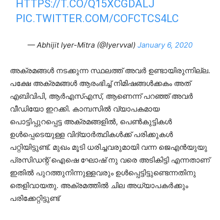
HTTPS://T.CO/Q15XCGDALJ
PIC.TWITTER.COM/COFCTCS4LC
— Abhijit Iyer-Mitra (@Iyervval)
January 6, 2020
അക്രമങ്ങൾ നടക്കുന്ന സ്ഥലത്ത് അവർ ഉണ്ടായിരുന്നില്ല.
പക്ഷേ അക്രമങ്ങൾ ആരംഭിച്ച് നിമിഷങ്ങൾക്കകം അത്
എബിവിപി, ആർഎസ്എസ്, ആണെന്ന് പറഞ്ഞ് അവർ
വീഡിയോ ഇറക്കി. കാമ്പസിൽ വ്യാപകമായ
പൊട്ടിപ്പുറപ്പെട്ട അക്രമങ്ങളിൽ, പെൺകുട്ടികൾ
ഉൾപ്പെടെയുള്ള വിദ്യാർത്ഥികൾക്ക് പരിക്കുകൾ
പറ്റിയിട്ടുണ്ട്. മുഖം മൂടി ധരിച്ചവരുമായി വന്ന ജെ‌എൻ‌യു‌യു
പ്രസിഡന്റ് ഐഷെ ഘോഷ് നു വരെ അടികിട്ടി എന്നതാണ്
ഇതിൽ പുറത്തുനിന്നുള്ളവരും ഉൾപ്പെട്ടിട്ടുണ്ടെന്നതിനു
തെളിവായതു. അക്രമത്തിൽ ചില അധ്യാപകർക്കും
പരിക്കേറ്റിട്ടുണ്ട്