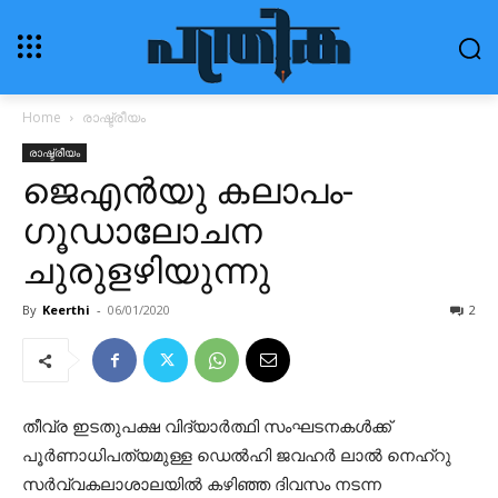
Home
രാഷ്ട്രീയം
രാഷ്ട്രീയം
ജെ‌എൻ‌യു കലാപം-
ഗൂഡാലോചന
ചുരുളഴിയുന്നു
By
Keerthi
-
06/01/2020
2
തീവ്ര ഇടതുപക്ഷ വിദ്യാര്‍ത്ഥി സംഘടനകള്‍ക്ക്
പൂര്‍ണാധിപത്യമുള്ള ഡെല്‍ഹി ജവഹര്‍ ലാല്‍ നെഹ്‌റു
സര്‍വ്വകലാശാലയില്‍ കഴിഞ്ഞ ദിവസം നടന്ന