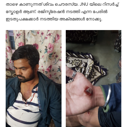
താഴെ കാണുന്നത് ശിവം ചൌരസ്യ. JNU യിലെ റിസർച്ച്
സ്കോളർ ആണ്. രജിസ്ട്രേഷൻ നടത്തി എന്ന പേരിൽ
ഇടതുപക്ഷക്കാർ നടത്തിയ അക്രമങ്ങൾ നോക്കൂ.