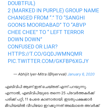
DOUBTFUL)
2 (MARKED IN PURPLE) GROUP NAME
CHANGED FROM “.” TO “SANGHI
GOONS MOORDABAD” TO “ABVP
CHEE CHEE” TO “ LEFT TERROR
DOWN DOWN”
CONFUSED OR LIAR?
HTTPS://T.CO/GQDJWMNQMR
PIC.TWITTER.COM/GKFBP6XGJY
— Abhijit Iyer-Mitra (@Iyervval)
January 6, 2020
എബിവിപി ആണ് ഇത് ചെയ്തത് എന്ന് പറയുന്നു.
എന്നാൽ, എബിവിപിയുടെ തന്നെ 25 പ്രവർത്തകർക്ക്
പരിക്ക് പറ്റി, 11 പേരെ കാണാതായി. ഇടതുപക്ഷക്കാർ
മീഡിയയിൽ വീഡിയോ ഇറക്കുന്നത് അല്ലാതെ അവർക്ക്