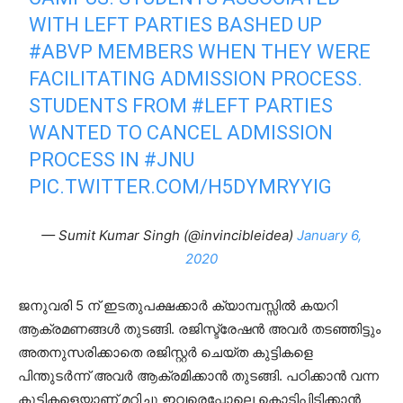
WITH LEFT PARTIES BASHED UP
#ABVP
MEMBERS WHEN THEY WERE
FACILITATING ADMISSION PROCESS.
STUDENTS FROM
#LEFT
PARTIES
WANTED TO CANCEL ADMISSION
PROCESS IN
#JNU
PIC.TWITTER.COM/H5DYMRYYIG
— Sumit Kumar Singh (@invincibleidea)
January 6,
2020
ജനുവരി 5 ന് ഇടതുപക്ഷക്കാർ ക്യാമ്പസ്സിൽ കയറി
ആക്രമണങ്ങൾ തുടങ്ങി. രജിസ്ട്രേഷൻ അവർ തടഞ്ഞിട്ടും
അതനുസരിക്കാതെ രജിസ്റ്റർ ചെയ്ത കുട്ടികളെ
പിന്തുടർന്ന് അവർ ആക്രമിക്കാൻ തുടങ്ങി. പഠിക്കാൻ വന്ന
കുട്ടികളെയാണ് മറിച്ചു ഇവരെപ്പോലെ കൊടിപിടിക്കാൻ