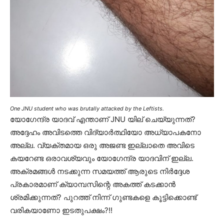
One JNU student who was brutally attacked by the Leftists.
യോഗേന്ദ്ര യാദവ് എന്താണ് JNU യില് ചെയ്യുന്നത്?
അദ്ദേഹം അവിടത്തെ വിദ്യാർത്ഥിയോ അധ്യാപകനോ
അല്ല. വ്യക്തമായ ഒരു അജണ്ട ഇല്ലാതെ അവിടെ
കയറേണ്ട ഒരാവശ്യവും യോഗേന്ദ്ര യാദവിന് ഇല്ല.
അക്രമങ്ങൾ നടക്കുന്ന സമയത്ത് ആരുടെ നിർദ്ദേശ
പ്രകാരമാണ് ക്യാമ്പസിന്റെ അകത്ത് കടക്കാൻ
ശ്രമിക്കുന്നത്? പുറത്ത് നിന്ന് ഗുണ്ടകളെ കൂട്ടിക്കൊണ്ട്
വരികയാണോ ഇടതുപക്ഷം?!!