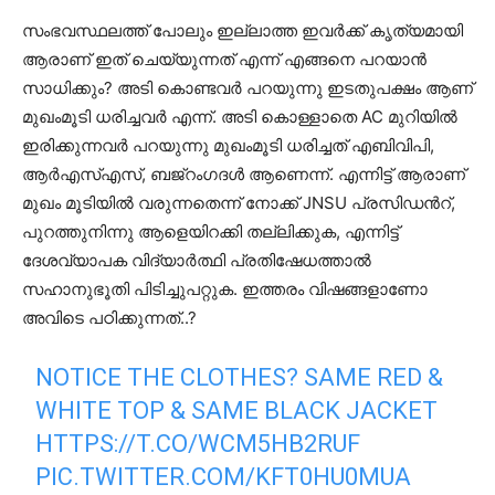
സംഭവസ്ഥലത്ത് പോലും ഇല്ലാത്ത ഇവർക്ക് കൃത്യമായി
ആരാണ് ഇത് ചെയ്യുന്നത് എന്ന് എങ്ങനെ പറയാൻ
സാധിക്കും? അടി കൊണ്ടവർ പറയുന്നു ഇടതുപക്ഷം ആണ്
മുഖംമൂടി ധരിച്ചവർ എന്ന്. അടി കൊള്ളാതെ AC മുറിയിൽ
ഇരിക്കുന്നവർ പറയുന്നു മുഖംമൂടി ധരിച്ചത് എബിവിപി,
ആർഎസ്എസ്, ബജ്റംഗദൾ ആണെന്ന്. എന്നിട്ട് ആരാണ്
മുഖം മൂടിയിൽ വരുന്നതെന്ന് നോക്ക് JNSU പ്രസിഡൻറ്,
പുറത്തുനിന്നു ആളെയിറക്കി തല്ലിക്കുക, എന്നിട്ട്
ദേശവ്യാപക വിദ്യാർത്ഥി പ്രതിഷേധത്താൽ
സഹാനുഭൂതി പിടിച്ചുപറ്റുക. ഇത്തരം വിഷങ്ങളാണോ
അവിടെ പഠിക്കുന്നത്..?
NOTICE THE CLOTHES? SAME RED &
WHITE TOP & SAME BLACK JACKET
HTTPS://T.CO/WCM5HB2RUF
PIC.TWITTER.COM/KFT0HU0MUA