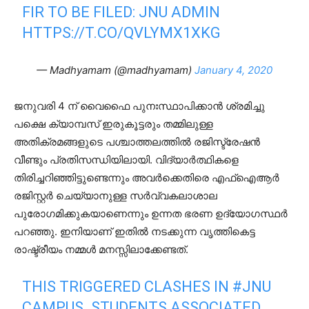
FIR TO BE FILED: JNU ADMIN
HTTPS://T.CO/QVLYMX1XKG
— Madhyamam (@madhyamam)
January 4, 2020
ജനുവരി 4 ന് വൈഫൈ പുനഃസ്ഥാപിക്കാൻ ശ്രമിച്ചു
പക്ഷെ ക്യാമ്പസ് ഇരുകൂട്ടരും തമ്മിലുള്ള
അതിക്രമങ്ങളുടെ പശ്ചാത്തലത്തിൽ രജിസ്ട്രേഷൻ
വീണ്ടും പ്രതിസന്ധിയിലായി. വിദ്യാർത്ഥികളെ
തിരിച്ചറിഞ്ഞിട്ടുണ്ടെന്നും അവർക്കെതിരെ എഫ്‌ഐആർ
രജിസ്റ്റർ ചെയ്യാനുള്ള സർവ്വകലാശാല
പുരോഗമിക്കുകയാണെന്നും ഉന്നത ഭരണ ഉദ്യോഗസ്ഥർ
പറഞ്ഞു. ഇനിയാണ് ഇതിൽ നടക്കുന്ന വൃത്തികെട്ട
രാഷ്ട്രീയം നമ്മൾ മനസ്സിലാക്കേണ്ടത്.
THIS TRIGGERED CLASHES IN
#JNU
CAMPUS. STUDENTS ASSOCIATED