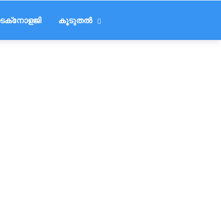
െക്‌നോളജി
കൂടുതൽ