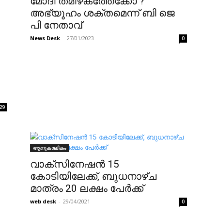
മോദി തമിഴകത്തേക്കോ ?
അഭ്യൂഹം ശക്തമെന്ന് ബി ജെ
പി നേതാവ്
News Desk
-
27/01/2023
0
29
ആനുകാലികം
വാക്‌സിനേഷന്‍ 15
കോടിയിലേക്ക്, ബുധനാഴ്ച
മാത്രം 20 ലക്ഷം പേര്‍ക്ക്
web desk
-
29/04/2021
0