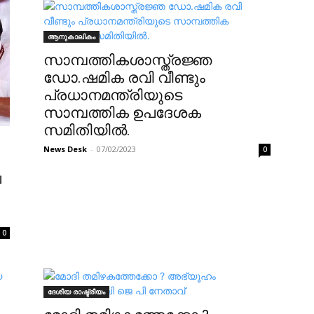
ആനുകാലികം
സാമ്പത്തികശാസ്ത്രജ്ഞ
ഡോ.ഷമിക രവി വീണ്ടും
പ്രധാനമന്ത്രിയുടെ
സാമ്പത്തിക ഉപദേശക
സമിതിയിൽ.
News Desk
-
07/02/2023
0
ല
0
ദേശീയ രാഷ്ട്രീയം