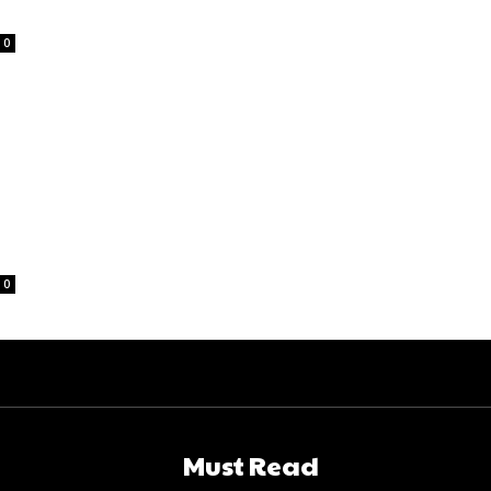
0
0
Must Read