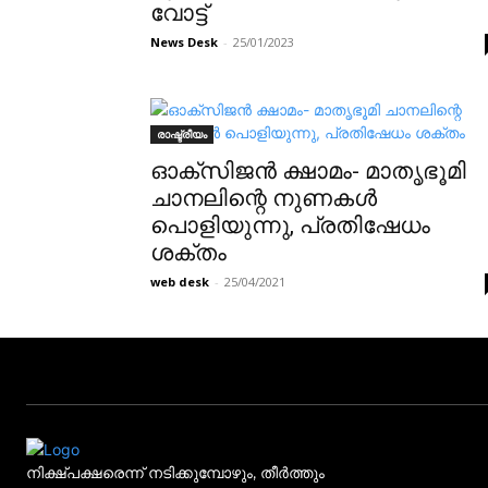
വോട്ട്
News Desk
-
25/01/2023
രാഷ്ട്രീയം
ഓക്‌സിജന്‍ ക്ഷാമം- മാതൃഭൂമി
ചാനലിന്റെ നുണകള്‍
പൊളിയുന്നു, പ്രതിഷേധം
ശക്തം
web desk
-
25/04/2021
നിക്ഷ്പക്ഷരെന്ന് നടിക്കുമ്പോഴും, തീർത്തും