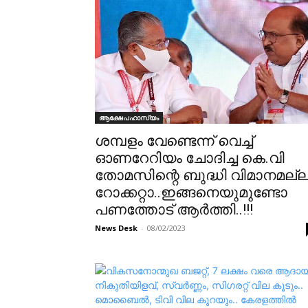
ആക്ഷേപഹാസ്യം
ശമ്പളം വേണ്ടെന്ന് വെച്ച്
ഓണറേറിയം ചോദിച്ച കെ.വി
തോമസിന്റെ ബുദ്ധി വിമാനമല്
റോക്കറ്റാ..ഇങ്ങനെയുമുണ്ടോ
പണത്തോട് ആർത്തി..!!!
News Desk
-
08/02/2023