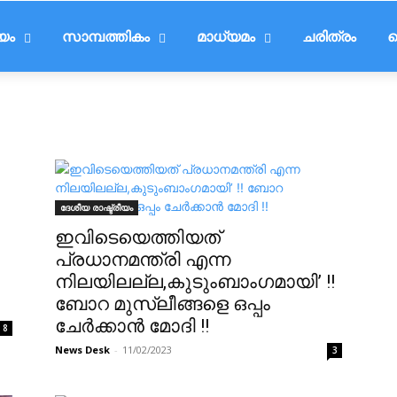
ീയം
സാമ്പത്തികം
മാധ്യമം
ചരിത്രം
ട
ദേശീയ രാഷ്ട്രീയം
ഇവിടെയെത്തിയത്
പ്രധാനമന്ത്രി എന്ന
നിലയിലല്ല,കുടുംബാംഗമായി’ !!
ബോറ മുസ്ലീങ്ങളെ ഒപ്പം
ചേര്‍ക്കാന്‍ മോദി !!
8
News Desk
-
11/02/2023
3