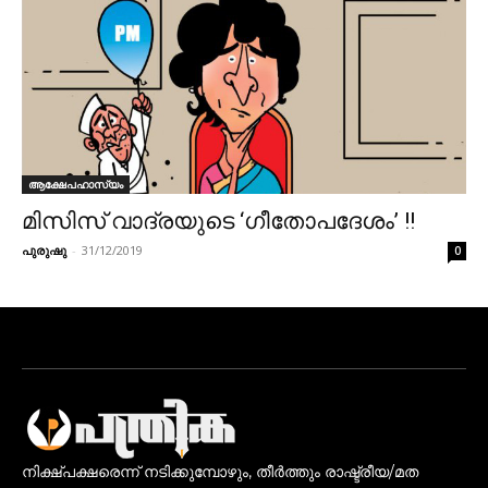
ആക്ഷേപഹാസ്യം
മിസിസ് വാദ്രയുടെ ‘ഗീതോപദേശം’ !!
പുരുഷു
-
31/12/2019
0
നിക്ഷ്പക്ഷരെന്ന് നടിക്കുമ്പോഴും, തീർത്തും രാഷ്ട്രീയ/മത