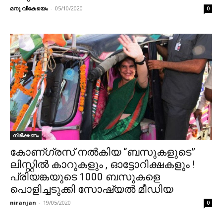
മനു വീകേയെം
-
05/10/2020
0
നിരീക്ഷണം
കോണ്ഗ്രസ് നൽകിയ “ബസുകളുടെ”
ലിസ്റ്റിൽ കാറുകളും , ഓട്ടോറിക്ഷകളും !
പ്രിയങ്കയുടെ 1000 ബസുകളെ
പൊളിച്ചടുക്കി സോഷ്യൽ മീഡിയ
niranjan
-
19/05/2020
0