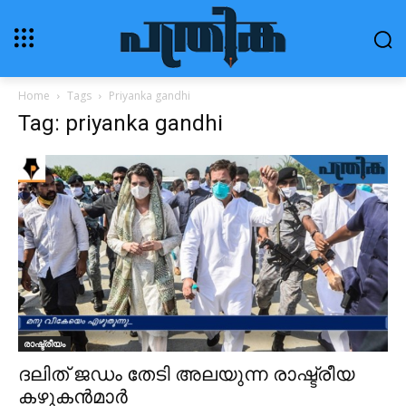
Home
Tags
Priyanka gandhi
Tag: priyanka gandhi
രാഷ്ട്രീയം
ദലിത് ജഡം തേടി അലയുന്ന രാഷ്ട്രീയ
കഴുകന്‍മാര്‍