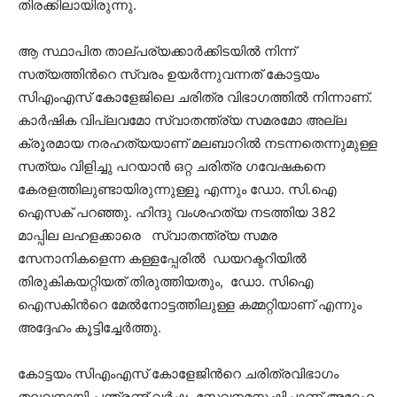
തിരക്കിലായിരുന്നു.
ആ സ്ഥാപിത താല്പര്യക്കാർക്കിടയിൽ നിന്ന്
സത്യത്തിൻറെ സ്വരം ഉയർന്നുവന്നത് കോട്ടയം
സിഎംഎസ് കോളേജിലെ ചരിത്ര വിഭാഗത്തിൽ നിന്നാണ്.
കാർഷിക വിപ്ലവമോ സ്വാതന്ത്ര്യ സമരമോ അല്ല
ക്രൂരമായ നരഹത്യയാണ് മലബാറിൽ നടന്നതെന്നുമുള്ള
സത്യം വിളിച്ചു പറയാൻ ഒറ്റ ചരിത്ര ഗവേഷകനെ
കേരളത്തിലുണ്ടായിരുന്നുള്ളൂ എന്നും ഡോ. സി.ഐ
ഐസക് പറഞ്ഞു. ഹിന്ദു വംശഹത്യ നടത്തിയ 382
മാപ്പില ലഹളക്കാരെ സ്വാതന്ത്ര്യ സമര
സേനാനികളെന്ന കള്ളപ്പേരിൽ ഡയറക്ടറിയിൽ
തിരുകികയറ്റിയത് തിരുത്തിയതും, ഡോ. സിഐ
ഐസകിൻറെ മേൽനോട്ടത്തിലുള്ള കമ്മറ്റിയാണ് എന്നും
അദ്ദേഹം കൂട്ടിച്ചേർത്തു.
കോട്ടയം സിഎംഎസ് കോളേജിൻറെ ചരിത്രവിഭാഗം
തലവനായി പന്ത്രണ്ട് വർഷം സേവനമനുഷ്ഠിച്ചാണ് അദ്ദേഹം