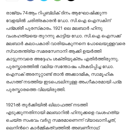
രാജ്യം 74ആം റിപ്പബ്ലിക് ദിനം ആഘോഷിക്കുന്ന
വേളയിൽ ചരിത്രകാരൻ ഡോ. സി.ഐ ഐസകിന്
പദ്മശ്രീ പുരസ്‌കാരം. 1921 ലെ മലബാർ ഹിന്ദു
വംശഹത്യയെ തുറന്നു കാട്ടിയ ഡോ. സി.ഐ ഐസക്ക്‌
മലബാർ കലാപകാരി വാരിയംകുന്നനെ പോലെയുള്ളവരെ
സ്വാതന്ത്ര്യ സമരസേനാനി ആക്കി ഉയർത്തി
കാട്ടുന്നവരെ അദ്ദേഹം ശക്തിയുക്തം എതിർത്തിരുന്നു.
പുരസ്കാരത്തിൽ വലിയ സന്തോഷം പ്രകടിപ്പിച്ച ഡോ.
ഐസക് അരനൂറ്റാണ്ട് താൻ അക്കാദമിക, സാമൂഹിക
രംഗത്ത് നടത്തിയ ഇടപെടലിനുള്ള അംഗീകാരമായി പദ്മ
പുരസ്കാരത്തെ വിലയിരുത്തി.
1921ൽ തുർക്കിയിൽ ഖിലാഫത്ത് നടത്തി
എടുക്കുന്നതിനായി മലബാറിൽ ഹിന്ദുക്കളെ വംശഹത്യ
ചെയ്ത സംഭവം വർഗ്ഗ സമരമാണെന്ന് വ്യാഖാനിച്ചത്,
ലെനിൻറെ കാർമ്മികത്വത്തിൽ അബണീനാഥ്