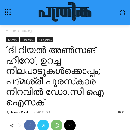
Home
കേരളം
കേരളം
ചരിത്രം
രാഷ്ട്രീയം
‘ദി റിയൽ അൺസങ്
ഹീറോ’, ഉറച്ച
നിലപാടുകൾക്കൊപ്പം;
പദ്മശ്രീ പുരസ്‌കാര
നിറവിൽ ഡോ.സി ഐ
ഐസക്
By
News Desk
-
26/01/2023
0