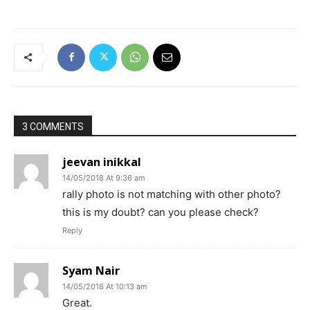
3 COMMENTS
jeevan inikkal
14/05/2018 At 9:36 am
rally photo is not matching with other photo?
this is my doubt? can you please check?
Reply
Syam Nair
14/05/2018 At 10:13 am
Great.