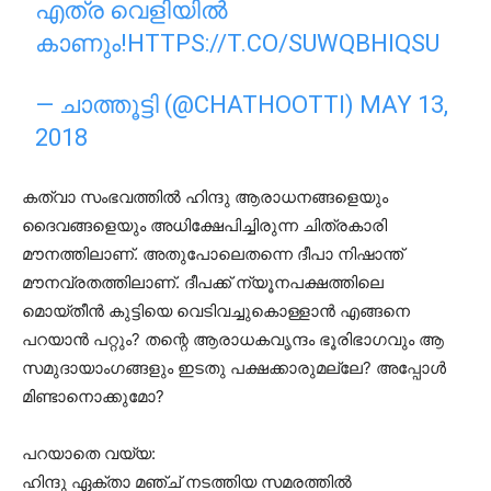
എത്ര വെളിയിൽ
കാണും!
HTTPS://T.CO/SUWQBHIQSU
— ചാത്തൂട്ടി (@CHATHOOTTI)
MAY 13,
2018
കത്‌വാ സംഭവത്തിൽ ഹിന്ദു ആരാധനങ്ങളെയും
ദൈവങ്ങളെയും അധിക്ഷേപിച്ചിരുന്ന ചിത്രകാരി
മൗനത്തിലാണ്. അതുപോലെതന്നെ ദീപാ നിഷാന്ത്
മൗനവ്രതത്തിലാണ്. ദീപക്ക് ന്യൂനപക്ഷത്തിലെ
മൊയ്തീൻ കുട്ടിയെ വെടിവച്ചുകൊള്ളാൻ എങ്ങനെ
പറയാൻ പറ്റും? തന്റെ ആരാധകവൃന്ദം ഭൂരിഭാഗവും ആ
സമുദായാംഗങ്ങളും ഇടതു പക്ഷക്കാരുമല്ലേ? അപ്പോൾ
മിണ്ടാനൊക്കുമോ?
പറയാതെ വയ്യ:
ഹിന്ദു ഏക്താ മഞ്ച് നടത്തിയ സമരത്തിൽ