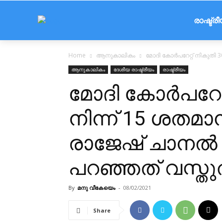
രാഷ്ട്ര
Home
ആനുകാലികം
മോദി കോര്‍പറേറ്റ് നികുതി 30
ആനുകാലികം
ദേശീയ രാഷ്ട്രീയം
രാഷ്ട്രീയം
മോദി കോര്‍പറേറ്
നിന്ന് 15 ശതമാ
രാജേഷ് ചാനല്‍ ച
പറഞ്ഞത് വസ്ത
By
മനു വീകേയെം
-
08/02/2021
Share