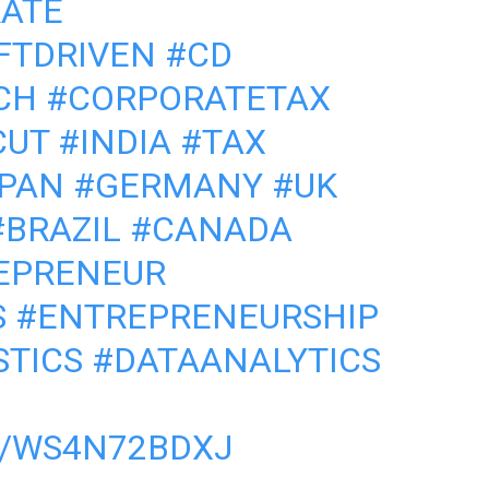
RATE
FTDRIVEN
#CD
CH
#CORPORATETAX
CUT
#INDIA
#TAX
PAN
#GERMANY
#UK
#BRAZIL
#CANADA
EPRENEUR
S
#ENTREPRENEURSHIP
STICS
#DATAANALYTICS
M/WS4N72BDXJ