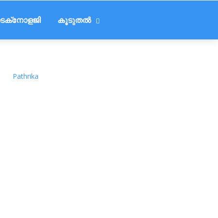
െക്‌നോളജി
കൂടുതൽ
Pathrika