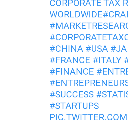
CORPORATE TAX 
WORLDWIDE
#CRA
#MARKETRESEAR
#CORPORATETAX
#CHINA
#USA
#JA
#FRANCE
#ITALY
#FINANCE
#ENTR
#ENTREPRENEUR
#SUCCESS
#STATI
#STARTUPS
PIC.TWITTER.CO