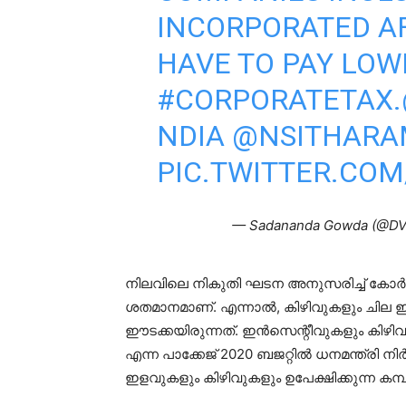
INCORPORATED AF
HAVE TO PAY LOW
#CORPORATETAX
.
NDIA
@NSITHAR
PIC.TWITTER.CO
— Sadananda Gowda (@D
നിലവിലെ നികുതി ഘടന അനുസരിച്ച് കോര്‍പറ
ശതമാനമാണ്. എന്നാല്‍, കിഴിവുകളും ചില ഇ
ഈടക്കയിരുന്നത്. ഇന്‍സെന്റീവുകളും കിഴിവു
എന്ന പാക്കേജ് 2020 ബജറ്റില്‍ ധനമന്ത്രി നിര
ഇളവുകളും കിഴിവുകളും ഉപേക്ഷിക്കുന്ന കമ്പ