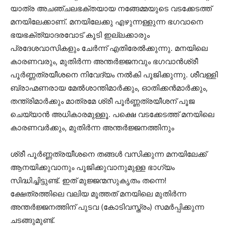
യാത്ര അചഞ്ചലഭക്തയായ നങ്ങേമ്മയുടെ വടക്കേടത്ത്
മനയിലേക്കാണ്. മനയിലേക്കു എഴുന്നള്ളുന്ന ഭഗവാനെ
ഭയഭക്ത്യാദരവോട് കൂടി ഇല്ലക്കാരും
പ്രദേശവാസികളും ചേർന്ന് എതിരേൽക്കുന്നു. മനയിലെ
കാരണവരും, മുതിർന്ന അന്തർജ്ജനവും ഭഗവാൻശ്രീ
പൂർണ്ണത്രയീശനെ നിവേദ്യം നൽകി പൂജിക്കുന്നു. ശീവള്ളി
ബ്രാഹ്മണരായ മേൽശാന്തിമാർക്കും, ഓതിക്കൻമാർക്കും,
തന്ത്രിമാർക്കും മാത്രമേ ശ്രീ പൂർണ്ണത്രയീശന് പൂജ
ചെയ്യാൻ അധികാരമുള്ളൂ. പക്ഷെ വടക്കേടത്ത് മനയിലെ
കാരണവർക്കും, മുതിർന്ന അന്തർജ്ജനത്തിനും
ശ്രീ പൂർണ്ണത്രയീശനെ തങ്ങൾ വസിക്കുന്ന മനയിലേക്ക്
ആനയിക്കുവാനും പൂജിക്കുവാനുമുള്ള ഭാഗ്യം
സിദ്ധിച്ചിട്ടുണ്ട്. ഇത് മുജ്ജന്മസുകൃതം തന്നെ!
ക്ഷേത്രത്തിലെ വലിയ മൂത്തത് മനയിലെ മുതിർന്ന
അന്തർജ്ജനത്തിന് പുടവ (കോടിവസ്ത്രം) സമർപ്പിക്കുന്ന
ചടങ്ങുമുണ്ട്.