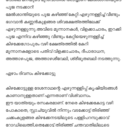
പൂജ നടക്കാറ്!
മേൽശാന്തിയുടെ പൂജ കഴിഞ്ഞ് കേറ്റി എഴുന്നള്ളിച്ച് വീണ്ടും
ഭഗവാൻ കണ്ണൻകുളങ്ങര ശിവക്ഷേത്രത്തിലേക്ക്
എഴുന്നള്ളുന്നു.അവിടെ മൂന്നാനകൾ, വിളക്കാചാരം, ഇറക്കി
പൂജ എന്നിവ കഴിഞ്ഞു വീണ്ടും കേറ്റിയെഴുന്നള്ളിച്ച്
കിഴക്കേഗോപുരം വഴി ക്ഷേത്രത്തിൽ കേറി
മൂന്നാനകളോടെ പതിവ് വിളക്കാചാരം, ദീപാരാധന,
അത്താഴപൂജ, അത്താഴശീവേലി, ശ്രീഭൂതബലി നടത്തുന്നു.
ഏഴാം ദിവസം കിഴക്കോട്ടു
കിഴക്കോട്ടുള്ള ദേശനാഥന്റെ എഴുന്നള്ളിപ്പ് കൃഷിയിടങ്ങൾ
കാണാനുള്ളതാണ് എന്നതാണ് വിശ്വാസം.
ഈ യാത്രയും രസകരമാണ്. നേരെ കിഴക്കേകോട്ട വഴി
പോകാതെ, സ്റ്റാച്യൂവിൽ നിന്നും വടക്കോട്ട് തിരിഞ്ഞ്
ചക്കംകുളങ്ങര കിഴക്കേനടയിലൂടെ പള്ളിപറമ്പുക്കാവ്
റോഡിലെത്തി,തെക്കോട്ട് തിരിഞ്ഞ് ചന്തവാതിലിലൂടെ