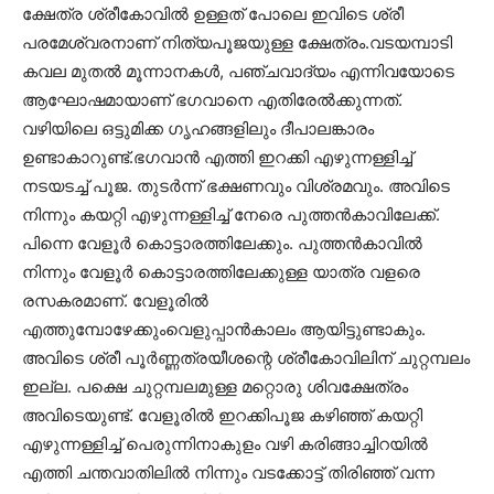
ക്ഷേത്ര ശ്രീകോവിൽ ഉള്ളത് പോലെ ഇവിടെ ശ്രീ
പരമേശ്വരനാണ് നിത്യപൂജയുള്ള ക്ഷേത്രം.വടയമ്പാടി
കവല മുതൽ മൂന്നാനകൾ, പഞ്ചവാദ്യം എന്നിവയോടെ
ആഘോഷമായാണ് ഭഗവാനെ എതിരേൽക്കുന്നത്.
വഴിയിലെ ഒട്ടുമിക്ക ഗൃഹങ്ങളിലും ദീപാലങ്കാരം
ഉണ്ടാകാറുണ്ട്.ഭഗവാൻ എത്തി ഇറക്കി എഴുന്നള്ളിച്ച്
നടയടച്ച് പൂജ. തുടർന്ന് ഭക്ഷണവും വിശ്രമവും. അവിടെ
നിന്നും കയറ്റി എഴുന്നള്ളിച്ച് നേരെ പുത്തൻകാവിലേക്ക്.
പിന്നെ വേളൂർ കൊട്ടാരത്തിലേക്കും. പുത്തൻകാവിൽ
നിന്നും വേളൂർ കൊട്ടാരത്തിലേക്കുള്ള യാത്ര വളരെ
രസകരമാണ്. വേളൂരിൽ
എത്തുമ്പോഴേക്കുംവെളുപ്പാൻകാലം ആയിട്ടുണ്ടാകും.
അവിടെ ശ്രീ പൂർണ്ണത്രയീശന്റെ ശ്രീകോവിലിന് ചുറ്റമ്പലം
ഇല്ല. പക്ഷെ ചുറ്റമ്പലമുള്ള മറ്റൊരു ശിവക്ഷേത്രം
അവിടെയുണ്ട്. വേളൂരിൽ ഇറക്കിപൂജ കഴിഞ്ഞ് കയറ്റി
എഴുന്നള്ളിച്ച് പെരുന്നിനാകുളം വഴി കരിങ്ങാച്ചിറയിൽ
എത്തി ചന്തവാതിലിൽ നിന്നും വടക്കോട്ട് തിരിഞ്ഞ് വന്ന