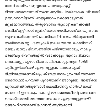
വേണ്ടി മാത്രം ഒരു ഉത്സവം, അതും എട്ട്
ദിവസത്തെയെന്നത് തന്നെ ആദ്യ പ്രത്യേകത. ധ്വജാദി
ഉത്സവമായിട്ടാണ് പറയുത്സവം കൊണ്ടാടുന്നത്.
കുംഭമാസത്തിലെ തിരുവോണം ആറാട്ട്‌ കണക്കാക്കി
അതിന് എട്ട് നാൾ മുൻപ് കൊടിയേറിയാണ് പറയുത്സവം
ആഘോഷിക്കുന്നത്. കൊടിയേറ്റ് ദിവസം ശ്രീഭൂതബലി
അല്ലാതെ മറ്റ് ചടങ്ങുകൾ ഇല്ല തന്നെ. കൊടിയേറി
രണ്ടും മൂന്നും ദിവസങ്ങളിൽ പടിഞ്ഞാറോട്ടും, നാലും
അഞ്ചും ദിവസങ്ങളിൽ വടക്കോട്ടും, ആറാം ദിവസം
തെക്കോട്ടും ഏഴാം ദിവസം കിഴക്കോട്ടും ആണ് ശ്രീ
പൂർണ്ണത്രയീശൻ എഴുന്നള്ളുക. യാത്ര ഏത്
ദിക്കിലേക്കാണെങ്കിലും, കിഴക്കേ ഗോപുരം വഴി മാത്രമേ
ദേശനാഥൻ പറയ്ക്ക് പുറത്തേക്കിറങ്ങാറുള്ളൂ. അങ്ങിനെ
പുറത്തേക്കിറങ്ങുമ്പോൾ പോലീസിന്റെ ഗാർഡ് ഓഫ്
ഹോണർ ഉണ്ടാകും. കൊച്ചി മഹാരാജാവിന്റെ പരദേവത
രാജകീയമായി തന്നെയാണല്ലോ എഴുന്നള്ളേണ്ടത്‌ !
രണ്ടാം ദിവസമാണ് ഭഗവാൻ ആദ്യമായി