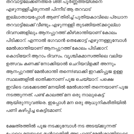
തറവാട്ടിലേക്കണത്രെ ശ്രീ പൂർണ്ണത്രയീശനെ
എഴുന്നള്ളിച്ചിരുന്നത്! പിന്നീട് ആ തറവാട്
ഇല്ലാതായപ്പോൾ ആണ് തിരിച്ച് പുതിയകാവിലെ പ്രധാന
തറവാട്ടിലേക്ക് വീണ്ടും എഴുന്നള്ളി തുടങ്ങിയത്.മറ്റെല്ലാ
ദിവസങ്ങളിലും ആനപ്പുറത്ത് കീഴ്ശാന്തിയാണ് കോലം
പിടിക്കാറ്. എന്നാൽ ഭഗവാൻ തെക്കോട്ട് എഴുന്നള്ളുമ്പോൾ
മേൽശാന്തിയാണ് ആനപ്പുറത്ത് കോലം പിടിക്കാറ്.
കൊടിയേറി ആറാം ദിവസം. വൃശ്ചികമാസത്തിലെ വലിയ
ഉത്സവം കണക്ക് നോക്കിയാൽ ചെറിയവിളക്ക്! അന്നും
ആനപ്പുറത്ത് മേൽശാന്തി തന്നെ!ബാക്കി ഇറക്കിപ്പൂജ ഉള്ള
സ്ഥലങ്ങളിൽ ഓതിക്കനാണ് പൂജ ചെയ്യാറ്. പക്ഷെ
ഇവിടെ വടക്കേടത്ത് മനയിൽ മേൽശാന്തി തന്നെയാണ് പൂജ
നടത്തുന്നത്. പണ്ട് കാലത്ത് മന ഒരു നാലുകെട്ട്
ആയിരുന്നുവത്രെ. ഇപ്പോൾ മന ഒരു ആധുനികരീതിയിൽ
പണി കഴിപ്പിച്ച കെട്ടിടമാണ്.
ക്ഷേത്രത്തിൽ പൂജ നടക്കുമ്പോൾ നട അടയ്ക്കുന്നത്
പോലെ മനയുടെ മുൻവാതിൽ അടച്ചാണ് മേൽശാന്തിയുടെ