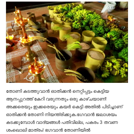
തോണി കടത്തുവാൻ ഓതിക്കൻ നെറ്റിപ്പട്ടം കെട്ടിയ
ആനപ്പുറത്ത് കേറി വരുന്നതും ഒരു കാഴ്ചയാണ്!
അക്കരെയും ഇക്കരെയും കയർ കെട്ടി അതിൽ പിടിച്ചാണ്
ഓതിക്കൻ തോണി നിയന്ത്രിക്കുക.ഭഗവാൻ ജലാശയം
കടക്കുമ്പോൾ വാദ്യങ്ങൾ പതിവില്ല, പകരം 3 തവണ
ശംഖൊലി മാത്രം! ഭഗവാൻ തോണിയിൽ