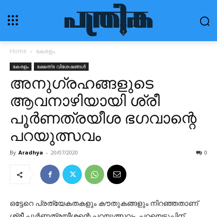
Home
കേരളം
കേരളം
ക്ഷേത്ര വിശേഷങ്ങൾ
അനുഗ്രഹങ്ങളുടെ
ആവനാഴിയായി ശ്രീ
പൂർണത്രയീശ ഭഗവാന്റെ
പറയുത്സവം
By
Aradhya
-
20/07/2020
0
ഒട്ടേറെ പ്രത്യേകതകളും കൗതുകങ്ങളും നിറഞ്ഞതാണ്
ശ്രീ പൂർണ്ണത്രയീശന്റെ പറയുത്സവം. പറയെടുപ്പിന്