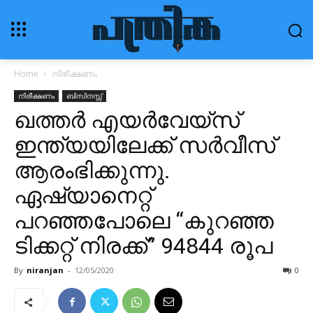
Home
നിരീക്ഷണം
നിരീക്ഷണം
ബിസിനസ്സ്
ഖത്തർ എയർവേയ്‌സ്
ഇന്ത്യയിലേക്ക് സർവീസ്
ആരംഭിക്കുന്നു.
ഏഷ്യാനെറ്റ്
പറഞ്ഞപോലെ “കുറഞ്ഞ
ടിക്കറ്റ് നിരക്ക്” 94844 രൂപ
By
niranjan
-
12/05/2020
0