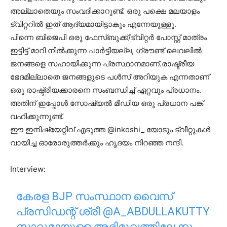
അല്ലാതെയും സംവദിക്കാറുണ്ട്. ഒരു പക്ഷെ മലയാളം
ട്വിറ്ററിൽ ഇത് ആദ്യമായിട്ടാകും എന്നേയുള്ളൂ.
പിന്നെ ബിജെപി ഒരു ഫേസ്‌ബുക്ക്/ട്വിറ്റർ പോസ്റ്റ് മാത്രം
ഇട്ടിട്ട് മാറി നിൽക്കുന്ന പാർട്ടിയല്ല, ഗ്രൗണ്ട് ലെവലിൽ
ജനങ്ങളെ സഹായിക്കുന്ന പ്രസ്ഥാനമാണ്.രാഷ്ട്രീയ
ഭേദമില്ലാതെ ജനങ്ങളുടെ പൾസ് അറിയുക എന്നതാണ്
ഒരു രാഷ്ട്രീയക്കാരനെ സംബന്ധിച്ച് ഏറ്റവും പ്രധാനം.
അതിന് ഇപ്പോൾ സോഷ്യൽ മീഡിയ ഒരു പ്രധാന പങ്ക്
വഹിക്കുന്നുണ്ട്.
ഈ ഇനിഷ്യേറ്റിവ് എടുത്ത @inkoshi_ യോടും ട്വീറ്റുകൾ
വായിച്ച ഓരോരുത്തർക്കും ഹൃദയം നിറഞ്ഞ നന്ദി.
Interview:
കേരള BJP സംസ്ഥാന വൈസ്
പ്രസിഡന്റ് ശ്രീ
@A_ABDULLAKUTTY
സാറുമായുള്ള അഭിമുഖത്തിലേക്കു