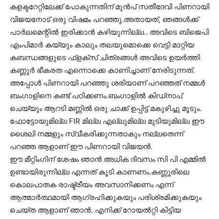
കളക്ടറേറ്റിലേക്ക് പോകുന്നതിന് മുൻപ് സതീദേവി പിണറായി
വിജയനോട് ഒരു വിഷമം പറഞ്ഞു.അതായത്, ഞങ്ങൾക്ക്
പാർലമെന്റിൽ ഇരിക്കാൻ കഴിയുന്നില്ല.. അവിടെ ബിജെപി
എംപിമാർ കയ്യും കാലും തലയുമൊക്കെ വെട്ടി മാറ്റിയ
കബന്ധങ്ങളുടെ ഫ്‌ളക്‌സ് ചിത്രങ്ങൾ അവിടെ ഉയർത്തി
കണ്ണൂർ ഭീകരത എന്നൊക്കെ കാണിച്ചാണ് നേരിടുന്നത്.
അപ്പോൾ പിണറായി പറഞ്ഞു ശരിയാണ് പറഞ്ഞത് നമ്മൾ
ബംഗാളിനെ കണ്ട് പഠിക്കണം.ബംഗാളിൽ കിഡ്നാപ്
ചെയ്യും ആറടി മണ്ണിൽ ഒരു ചാക്ക് ഉപ്പിട്ട് മകുഴിച്ചു മൂടും.
ഫോട്ടോയുമില്ല FIR മില്ല എല്ലുമില്ല മുടിയുമില്ല ഈ
ശൈലി നമ്മളും സ്വീകരിക്കുന്നതാകും നല്ലതെന്ന്
പറഞ്ഞ ആളാണ് ഈ പിണറായി വിജയൻ.
ഈ മീറ്റിംഗിന് ശേഷം ഞാൻ അധിക ദിവസം സി പി എമ്മിൽ
ഉണ്ടായിരുന്നില്ല എന്നത് കൂടി കാണണം.കണ്ണൂരിലെ
കൊലപാതക രാഷ്ട്രീയം അവസാനിക്കണം എന്ന്
ആത്മാർത്ഥമായി ആഗ്രഹിക്കുകയും പരിശ്രമിക്കുകയും
ചെയ്ത ആളാണ് ഞാൻ. എനിക്ക് റോയൽറ്റി കിട്ടിയ