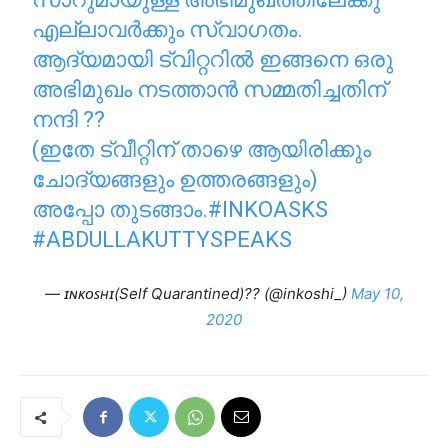
എല്ലാവർക്കും സ്വാഗതം.
ആദ്യമായി ട്വിറ്ററിൽ ഇങ്ങനെ ഒരു
അഭിമുഖം നടത്താൻ സമ്മതിച്ചതിന്
നന്ദി ??
(ഇതേ ട്വീറ്റിന് താഴെ ആയിരിക്കും
ചോദ്യങ്ങളും ഉത്തരങ്ങളും)
അപ്പോ തുടങ്ങാം.
#INKOASKS
#ABDULLAKUTTYSPEAKS
— ɪɴᴋᴏꜱʜɪ(Self Quarantined)?? (@inkoshi_)
May 10,
2020