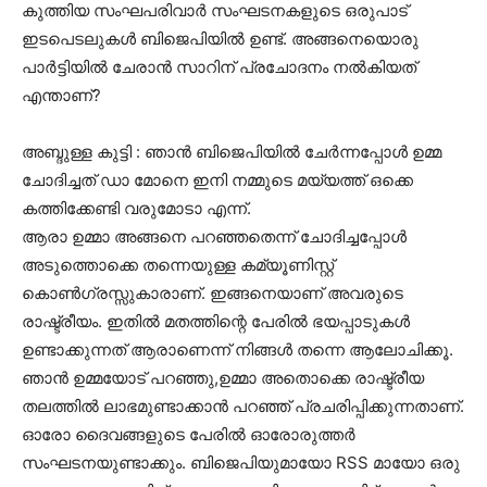
കുത്തിയ സംഘപരിവാർ സംഘടനകളുടെ ഒരുപാട്
ഇടപെടലുകൾ ബിജെപിയിൽ ഉണ്ട്. അങ്ങനെയൊരു
പാർട്ടിയിൽ ചേരാൻ സാറിന് പ്രചോദനം നൽകിയത്
എന്താണ്?
അബ്ദുള്ള കുട്ടി : ഞാൻ ബിജെപിയിൽ ചേർന്നപ്പോൾ ഉമ്മ
ചോദിച്ചത് ഡാ മോനെ ഇനി നമ്മുടെ മയ്യത്ത് ഒക്കെ
കത്തിക്കേണ്ടി വരുമോടാ എന്ന്.
ആരാ ഉമ്മാ അങ്ങനെ പറഞ്ഞതെന്ന് ചോദിച്ചപ്പോൾ
അടുത്തൊക്കെ തന്നെയുള്ള കമ്യൂണിസ്റ്റ്
കൊൺഗ്രസ്സുകാരാണ്. ഇങ്ങനെയാണ് അവരുടെ
രാഷ്ട്രീയം. ഇതിൽ മതത്തിന്റെ പേരിൽ ഭയപ്പാടുകൾ
ഉണ്ടാക്കുന്നത് ആരാണെന്ന് നിങ്ങൾ തന്നെ ആലോചിക്കൂ.
ഞാൻ ഉമ്മയോട് പറഞ്ഞു,ഉമ്മാ അതൊക്കെ രാഷ്ട്രീയ
തലത്തിൽ ലാഭമുണ്ടാക്കാൻ പറഞ്ഞ് പ്രചരിപ്പിക്കുന്നതാണ്.
ഓരോ ദൈവങ്ങളുടെ പേരിൽ ഓരോരുത്തർ
സംഘടനയുണ്ടാക്കും. ബിജെപിയുമായോ RSS മായോ ഒരു