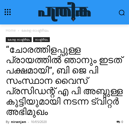
Home
കേരള രാഷ്ട്രീയം
കേരള രാഷ്ട്രീയം
രാഷ്ട്രീയം
“ചോരത്തിളപ്പുള്ള
പ്രായത്തിൽ ഞാനും ഇടത്
പക്ഷമായി”, ബി ജെ പി
സംസ്ഥാന വൈസ്
പ്രസിഡന്റ് എ പി അബ്ദുള്ള
കുട്ടിയുമായി നടന്ന ട്വിറ്റർ
അഭിമുഖം
By
niranjan
-
10/05/2020
0