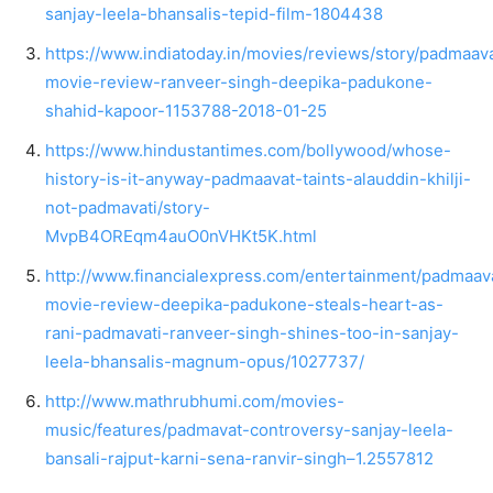
sanjay-leela-bhansalis-tepid-film-1804438
https://www.indiatoday.in/movies/reviews/story/padmaav
movie-review-ranveer-singh-deepika-padukone-
shahid-kapoor-1153788-2018-01-25
https://www.hindustantimes.com/bollywood/whose-
history-is-it-anyway-padmaavat-taints-alauddin-khilji-
not-padmavati/story-
MvpB4OREqm4auO0nVHKt5K.html
http://www.financialexpress.com/entertainment/padmaav
movie-review-deepika-padukone-steals-heart-as-
rani-padmavati-ranveer-singh-shines-too-in-sanjay-
leela-bhansalis-magnum-opus/1027737/
http://www.mathrubhumi.com/movies-
music/features/padmavat-controversy-sanjay-leela-
bansali-rajput-karni-sena-ranvir-singh–1.2557812