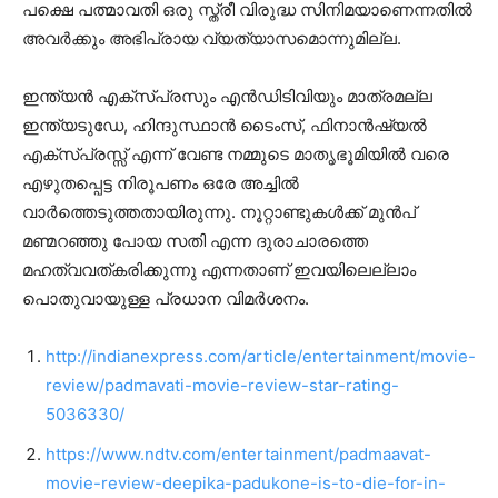
പക്ഷെ പത്മാവതി ഒരു സ്ത്രീ വിരുദ്ധ സിനിമയാണെന്നതിൽ
അവർക്കും അഭിപ്രായ വ്യത്യാസമൊന്നുമില്ല.
ഇന്ത്യൻ എക്സ്പ്രസും എൻഡിടിവിയും മാത്രമല്ല
ഇന്ത്യടുഡേ, ഹിന്ദുസ്ഥാൻ ടൈംസ്, ഫിനാൻഷ്യൽ
എക്സ്പ്രസ്സ് എന്ന് വേണ്ട നമ്മുടെ മാതൃഭൂമിയിൽ വരെ
എഴുതപ്പെട്ട നിരൂപണം ഒരേ അച്ചിൽ
വാർത്തെടുത്തതായിരുന്നു. നൂറ്റാണ്ടുകൾക്ക് മുൻപ്
മണ്മറഞ്ഞു പോയ സതി എന്ന ദുരാചാരത്തെ
മഹത്വവത്കരിക്കുന്നു എന്നതാണ് ഇവയിലെല്ലാം
പൊതുവായുള്ള പ്രധാന വിമർശനം.
http://indianexpress.com/article/entertainment/movie-
review/padmavati-movie-review-star-rating-
5036330/
https://www.ndtv.com/entertainment/padmaavat-
movie-review-deepika-padukone-is-to-die-for-in-