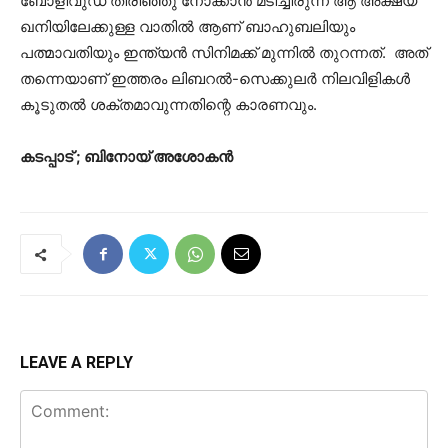
ബോളിവുഡ് തിരിഞ്ഞു നോക്കാൻ മടിച്ചിരുന്ന ആ അക്ഷയ
ഖനിയിലേക്കുള്ള വാതിൽ ആണ് ബാഹുബലിയും
പത്മാവതിയും ഇന്ത്യൻ സിനിമക്ക് മുന്നിൽ തുറന്നത്. അത്
തന്നെയാണ് ഇത്തരം ലിബറൽ-സെക്കുലർ നിലവിളികൾ
കൂടുതൽ ശക്തമാവുന്നതിന്റെ കാരണവും.
കടപ്പാട് ; ബിനോയ് അശോകന്‍
LEAVE A REPLY