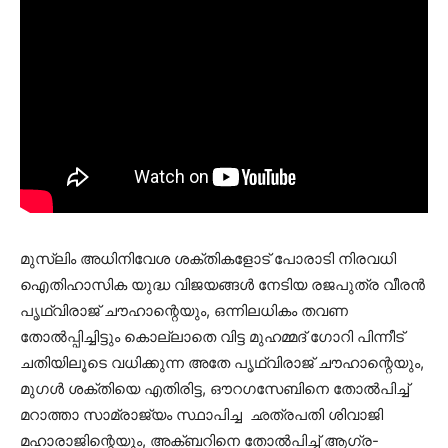
മുസ്ലിം അധിനിവേശ ശക്തികളോട് പോരാടി നിരവധി
ഐതിഹാസിക യുദ്ധ വിജയങ്ങൾ നേടിയ രജപുത്ര വീരൻ
പൃഥ്വിരാജ് ചൗഹാന്റെയും, ഒന്നിലധികം തവണ
തോൽപ്പിച്ചിട്ടും കൊല്ലാതെ വിട്ട മുഹമ്മദ് ഗോറി പിന്നീട്
ചതിയിലൂടെ വധിക്കുന്ന അതേ പൃഥ്വിരാജ് ചൗഹാന്റെയും,
മുഗൾ ശക്തിയെ എതിരിട്ട, ഔറഗസേബിനെ തോൽപിച്ച്
മറാത്താ സാമ്രാജ്യം സ്ഥാപിച്ച ഛത്രപതി ശിവാജി
മഹാരാജിന്റെയും, അക്ബറിനെ തോൽപിച്ച് ആഗ്ര-