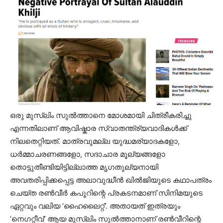
ഒരു മുസ്ലിം സുൽത്താനെ മോശമായി ചിത്രീകരിച്ചു
എന്നതിലാണ് ആവിഷ്കാര സ്വാതന്ത്ര്യവാദികൾക്ക്
നിലതെറ്റിയത്. മാത്രവുമല്ല യുദ്ധമര്യാദകളോ,
ധർമ്മാചരണങ്ങളോ, സദാചാര മൂല്യങ്ങളോ
തൊട്ടുതീണ്ടിയിട്ടില്ലാത്ത മൃഗതുല്യനായി
അവതരിപ്പിക്കപ്പെട്ട അലാവുദ്ധീൻ ഖിൽജിയുടെ കഥാപത്രം
ചെയ്ത രൺവീർ കപൂറിന്റെ പ്രകടനമാണ് സിനിമയുടെ
ഏറ്റവും വലിയ ‘ഹൈലൈറ്റ്’. അതായത് ഇത്രയും
‘നെഗറ്റീവ്’ ആയ മുസ്ലിം സുൽത്താനാണ് രൺവീറിന്റെ