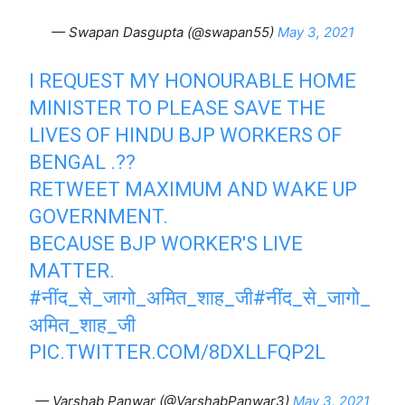
— Swapan Dasgupta (@swapan55)
May 3, 2021
I REQUEST MY HONOURABLE HOME
MINISTER TO PLEASE SAVE THE
LIVES OF HINDU BJP WORKERS OF
BENGAL .??
RETWEET MAXIMUM AND WAKE UP
GOVERNMENT.
BECAUSE BJP WORKER'S LIVE
MATTER.
#नींद_से_जागो_अमित_शाह_जी
#नींद_से_जागो_
अमित_शाह_जी
PIC.TWITTER.COM/8DXLLFQP2L
— Varshab Panwar (@VarshabPanwar3)
May 3, 2021