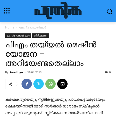
Home
കേന്ദ്ര പദ്ധതികൾ
കേന്ദ്ര പദ്ധതികൾ
നിരീക്ഷണം
പിഎം തയ്യൽ മെഷീൻ
യോജന –
അറിയേണ്ടതെല്ലാം
By
Aradhya
-
31/08/2020
0
കർഷകരുടെയും, സ്ത്രീകളുടേയും, പാവപെട്ടവരുടേയും,
ക്ഷേമത്തിനായി മോദി സർക്കാർ ധാരാളം സ്‌കീമുകൾ
നടപ്പാക്കിവരുന്നുണ്ട്.. സ്ത്രീകളെ സ്വാശ്രയശീലം (self-