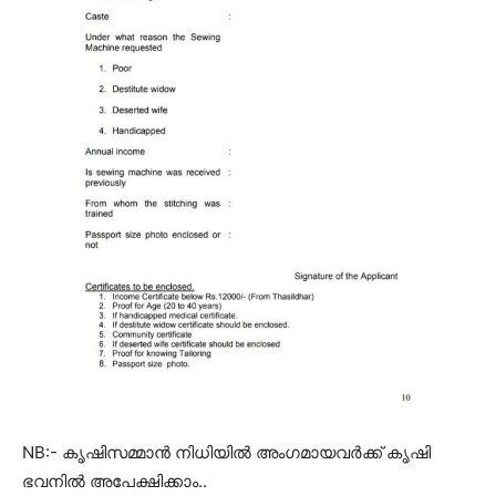
NB:- കൃഷിസമ്മാൻ നിധിയിൽ അംഗമായവർക്ക് കൃഷി
ഭവനിൽ അപേക്ഷിക്കാം..