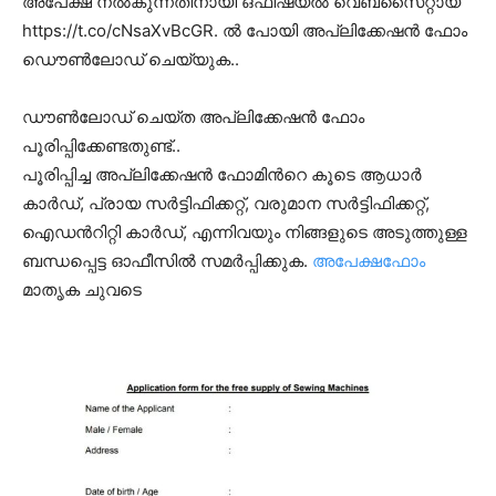
അപേക്ഷ നൽകുന്നതിനായി ഒഫീഷ്യൽ വെബ്‌സൈറ്റായ
https://t.co/cNsaXvBcGR. ൽ പോയി അപ്ലിക്കേഷൻ ഫോം
ഡൌൺലോഡ് ചെയ്യുക..
ഡൗൺലോഡ് ചെയ്ത അപ്ലിക്കേഷൻ ഫോം
പൂരിപ്പിക്കേണ്ടതുണ്ട്..
പൂരിപ്പിച്ച അപ്ലിക്കേഷൻ ഫോമിൻറെ കൂടെ ആധാർ
കാർഡ്, പ്രായ സർട്ടിഫിക്കറ്റ്, വരുമാന സർട്ടിഫിക്കറ്റ്,
ഐഡൻറിറ്റി കാർഡ്, എന്നിവയും നിങ്ങളുടെ അടുത്തുള്ള
ബന്ധപ്പെട്ട ഓഫീസിൽ സമർപ്പിക്കുക.
അപേക്ഷഫോം
മാതൃക ചുവടെ