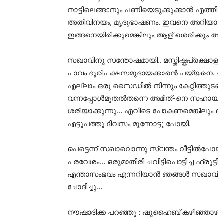
നാട്ടിലെങ്ങാനും പണിയെടുക്കുക്കാൻ എത്
അതിവിനയം, മൃദുഭാഷണം. ഇവനെ അറിയാവു
ഇങ്ങനെയിരിക്കുമെങ്കിലും ആള് ശെരിക്കും അ
സഖാവിനു സന്തോഷമായി.. മസ്തിഷ്കപ്രക്ഷാ
പാവം ഭൂരിപക്ഷസമുദായക്കാരൻ പയ്യനെ. ന
എല്ലാം ഒരു സൈഡിൽ നിന്നും കേറ്റിത്തുട
വന്നപ്പോൾമുതൽതന്നെ അമിത്-നെ സഹായി
ശരിയാക്കുന്നു… എവിടെ പോകണമെങ്കിലും
എട്ടുപത്തു ദിവസം മുന്നോട്ടു പോയി.
പെട്ടെന്ന് സഖാവൊന്നു സ്വന്തം വീട്ടിൽപോയി
പരവേശം… ഒരുമാതിരി ചവിട്ടിപൊട്ടിച്ച ഫ്രൂട്
എന്താസംഭവം എന്നറിയാൻ ഞങ്ങൾ സഖാവ് 
ചോദിച്ചു…
നൗഷാദിക്ക പറഞ്ഞു : ഷുഹൈബ് കഴിഞ്ഞാ