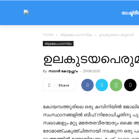
രാഷ്ട്ര
Home
ആക്ഷേപഹാസ്യം
ഉലകുടയപെരുമാൾ
ആക്ഷേപഹാസ്യം
ഉലകുടയപെരു
By
സാഗർ കോട്ടപ്പുറം
-
29/08/2020
Share
കോയമ്പത്തൂരിലെ ഒരു കമ്പിനിയിൽ ജോലിച
സംസ്ഥാനങ്ങളിൽ ബീഫ് നിരോധിച്ചതിനു പുറക
സഖാക്കളും മറ്റു മതേതരവീരന്മാരും ഒക്കെ ആ
രോമാഞ്ചകുഞ്ചിതനായി നടക്കുന്ന ഒരു 
വൃത്തത്തിൽ ഉണ്ടായിരുന്നു. പേര് ഷുഹൈബ