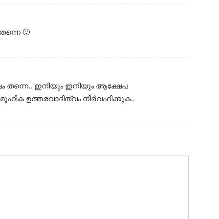
ന്നെ 🙂
ം തന്നെ.. ഇനിയും ഇനിയും ആക്ഷേപ
ഹിക ഉത്തരവാദിത്വം നിർവഹിക്കുക..