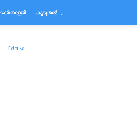
െക്‌നോളജി
കൂടുതൽ
Pathrika