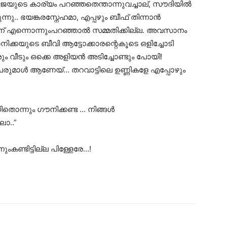
ജയുടെ കാര്യം പറഞ്ഞതെന്താന്നുവച്ചാല്, സൗദിയിൽ
.. ഭയങ്കരസ്നേഹമാ, എപ്പഴും ബീഫ് തിന്നാൻ
യാണ് എന്നൊന്നുംപറഞ്ഞാൽ സമ്മതിക്കില്ല. അവസാനം
ിക്കയുടെ ബീവി ആട്ടോക്കാരന്റെകൂടെ ഒളിച്ചോടി
ാശും വീടും ഒക്കെ അളിയൻ അടിച്ചോണ്ടും പോയി!
രുമാൾ ആണേയ്… തറവാട്ടിലെ ഉണ്ണികളേ എപ്പോഴും
ിതൊന്നും ഗൗനിക്കണ്ട … നിങ്ങൾ
ോ..”
ണ്ടിട്ടില്ല പിള്ളേരേ…!