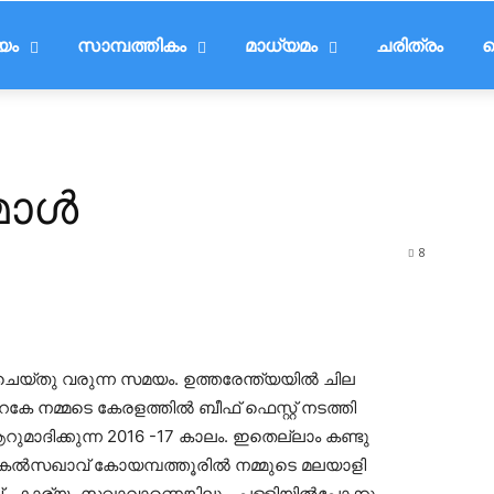
ീയം
സാമ്പത്തികം
മാധ്യമം
ചരിത്രം
ട
മാൾ
8
െയ്തു വരുന്ന സമയം. ഉത്തരേന്ത്യയിൽ ചില
േ നമ്മടെ കേരളത്തിൽ ബീഫ് ഫെസ്റ്റ് നടത്തി
റുമാദിക്കുന്ന 2016 -17 കാലം. ഇതെല്ലാം കണ്ടു
പകൽസഖാവ് കോയമ്പത്തൂരിൽ നമ്മുടെ മലയാളി
്.. കാര്യം സഖാവാണെങ്കിലും, പള്ളിയിൽപോക്കും