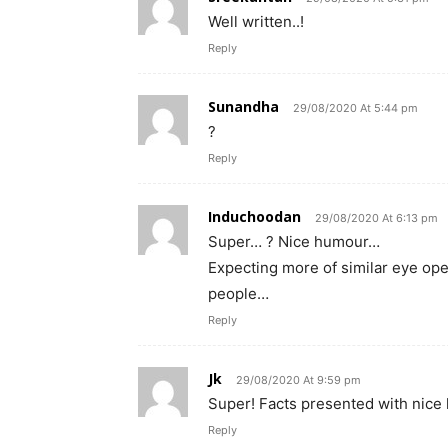
Well written..!
Reply
Sunandha
29/08/2020 At 5:44 pm
?
Reply
Induchoodan
29/08/2020 At 6:13 pm
Super… ? Nice humour…
Expecting more of similar eye ope
people…
Reply
Jk
29/08/2020 At 9:59 pm
Super! Facts presented with nic
Reply