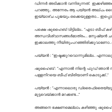
ഡിന്നർ അടിക്കാൻ വന്നിരുന്നത്. ഇക്കഴ
പറഞ്ഞു.. അന്നേരം ആ പയ്യൻ അല്പം വൈക്ല
ഇയ്യാഴ്ച പൂജയും ഒക്കെയുള്ളതാ… ഇപ്പൊ 
പക്ഷെ ഷുഹൈബ് വിട്ടില്ല.. “എടാ ബീഫ് കഴി
അന്ധവിശ്വാസങ്ങൾമാത്രം… മനുഷ്യൻ ചന
ഇക്കാലത്തു നീയിതുംപറഞ്ഞിരിക്കുവാണോ..ന
പയ്യൻ : “ഇഷ്ടക്കുറവൊന്നുമില്ല.. എന്നാല
ഷുഹൈബ് : “എന്നാൽ നിന്റെ ഫുഡ് ഞാൻ 
പള്ളനിറയെ ബീഫ് ബിരിയാണി കൊടുക്ക്..”
പയ്യൻ : “എന്നാലൊരു ഡ്രൈഫ്രൈയ്യും 
മുട്ടവെയ്ക്കാൻ മറക്കണ്ട…”
അങ്ങനെ ഭക്ഷണമെല്ലാം കഴിഞ്ഞു ഷുഹൈബ