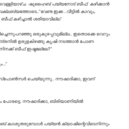
ിഞ്ഞവെള്ളിയാഴ്ച ഷുഹൈബ് പയ്യനോട് ബീഫ് കഴിക്കാൻ
ബ്യത്തോടെ..”വേണ്ട ഇക്ക ..വീട്ടിൽ കാവും,
ബീഫ് കഴിച്ചാൽ ശരിയാവില്ല”
ച്ചെന്നുപറഞ്ഞു ഒരുകുഴപ്പവുമില്ല.. ഇതൊക്കെ വെറും
്ദ്രനിൽ ഉരുളകിഴങ്ങു കൃഷി നടത്താൻ പോണ
ിനക്ക് ബീഫ് ഇഷ്ടമല്ലേ?”
ും…”
സ്പോൺസർ ചെയ്യുന്നു.. നൗഷാദിക്കാ, ഇവന്
പോരട്ടെ. നൗഷാദിക്കാ, ബിരിയാണിയിൽ
് കാശുതരുമ്പോൾ പയ്യൻ ക്യാഷിന്റെവിടെനിന്നും