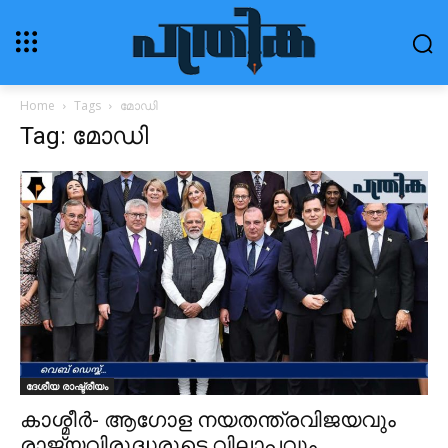
Home
Tags
മോഡി
Tag: മോഡി
ദേശീയ രാഷ്ട്രീയം
കാശ്മീര്‍- ആഗോള നയതന്ത്രവിജയവും
രാജ്യവിരുദ്ധരുടെ വിലാപവും