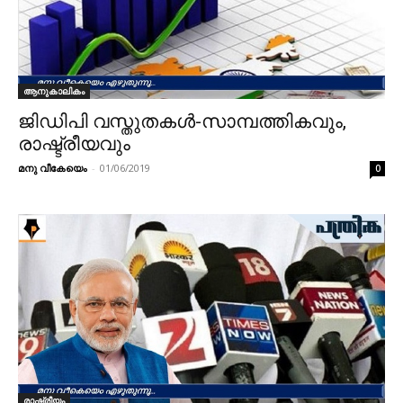
ആനുകാലികം
ജിഡിപി വസ്തുതകള്‍-സാമ്പത്തികവും,
രാഷ്ട്രീയവും
മനു വീകേയെം
-
01/06/2019
0
രാഷ്ട്രീയം