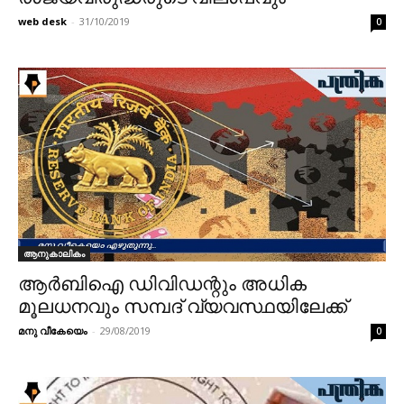
web desk
-
31/10/2019
0
ആനുകാലികം
ആര്‍ബിഐ ഡിവിഡന്റും അധിക
മൂലധനവും സമ്പദ് വ്യവസ്ഥയിലേക്ക്
മനു വീകേയെം
-
29/08/2019
0