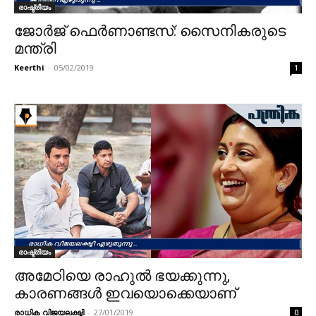
രാഷ്ട്രീയം
ജോർജ് ഫെർണാണ്ടസ്: സൈനികരുടെ
മന്ത്രി
Keerthi
-
05/02/2019
1
രാഷ്ട്രീയം
അമേഠിയെ രാഹുല്‍ ഭയക്കുന്നു,
കാരണങ്ങള്‍ ഇവയൊക്കെയാണ്
രാധിക വിജയലക്ഷ്മി
-
27/01/2019
0