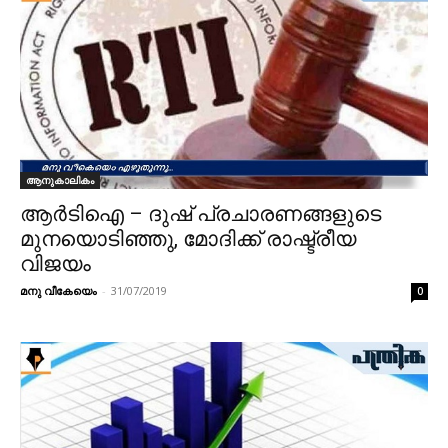
ആനുകാലികം
ആര്‍ടിഐ – ദുഷ് പ്രചാരണങ്ങളുടെ
മുനയൊടിഞ്ഞു, മോദിക്ക്‌ രാഷ്ട്രീയ
വിജയം
മനു വീകേയെം
-
31/07/2019
0