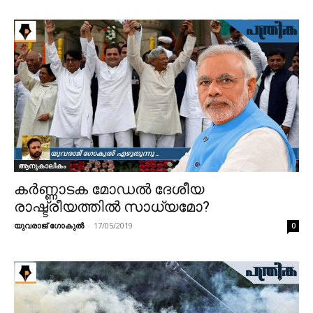
ആനുകാലികം
കര്‍ണ്ണാടക മോഡല്‍ ദേശീയ
രാഷ്ട്രീയത്തില്‍ സാധ്യമോ?
യുവരാജ് ഗോകുൽ
-
17/05/2019
0