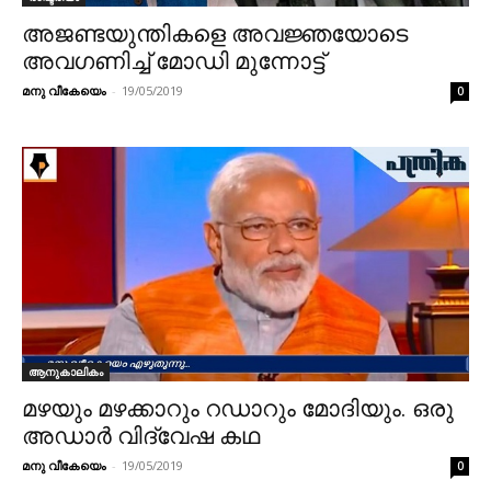
അജണ്ടയുന്തികളെ അവജ്ഞയോടെ
അവഗണിച്ച് മോഡി മുന്നോട്ട്
മനു വീകേയെം
-
19/05/2019
0
ആനുകാലികം
മഴയും മഴക്കാറും റഡാറും മോദിയും. ഒരു
അഡാർ വിദ്വേഷ കഥ
മനു വീകേയെം
-
19/05/2019
0